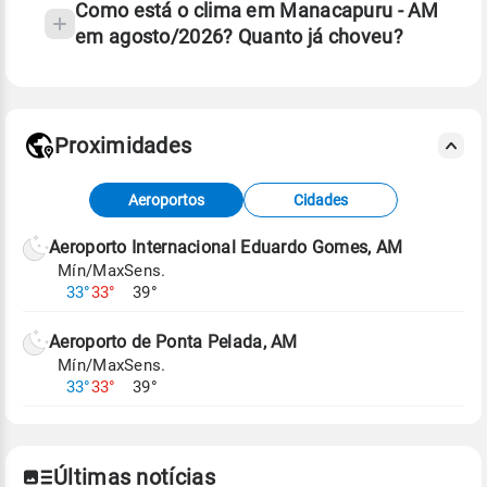
Como está o clima em Manacapuru - AM
em agosto/2026? Quanto já choveu?
Fonte: 30 anos de dados de reanálise ERA5.
Proximidades
Fonte: dados combinados de estações
Aeroportos
Cidades
meteorológicas e satélite do Centro de Previsão
de Tempo e Estudos Climáticos (CPTEC).
Aeroporto Internacional Eduardo Gomes, AM
Mín/Max
Sens.
Para obter mais informações sobre os dados
33°
33°
39°
climáticos,
clique aqui.
Aeroporto de Ponta Pelada, AM
Mín/Max
Sens.
33°
33°
39°
Últimas notícias