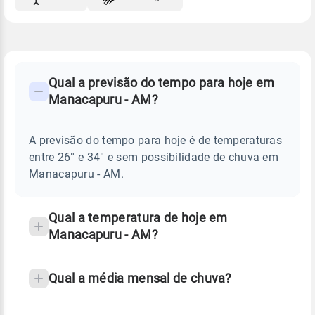
FAQ
CLIMA,
PREVISÃO
Qual a previsão do tempo para hoje em
-
DO
Manacapuru - AM?
TEMPO
Perguntas
HOJE
E
frequentes
NOTÍCIAS
EM
A previsão do tempo para hoje é de temperaturas
sobre
MANACAPURU
entre 26° e 34° e sem possibilidade de chuva em
-
chuva
AM
Manacapuru - AM.
e
temperatura
Qual a temperatura de hoje em
Manacapuru - AM?
Qual a média mensal de chuva?