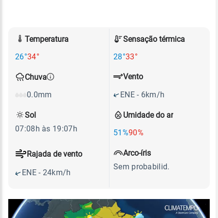
Temperatura
Sensação térmica
26°
34°
28°
33°
Vento
Chuva
ENE - 6km/h
0.0mm
Sol
Umidade do ar
07:08h às 19:07h
51%
90%
Arco-íris
Rajada de vento
Sem probabilid.
ENE - 24km/h