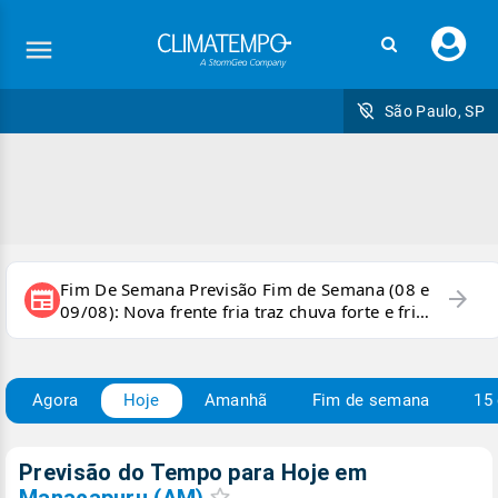
Faç
seu
logi
São Paulo, SP
Fim De Semana Previsão Fim de Semana (08 e
arrow_forward
newspaper
09/08): Nova frente fria traz chuva forte e frio
para áreas do país
Agora
Hoje
Amanhã
Fim de semana
15 
Previsão do Tempo para Hoje
em