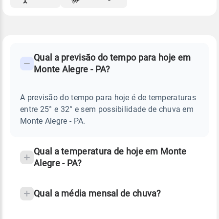
FAQ
CLIMA,
PREVISÃO
Qual a previsão do tempo para hoje em
-
DO
Monte Alegre - PA?
TEMPO
Perguntas
HOJE
E
frequentes
NOTÍCIAS
EM
A previsão do tempo para hoje é de temperaturas
sobre
MONTE
entre 25° e 32° e sem possibilidade de chuva em
ALEGRE
chuva
-
Monte Alegre - PA.
PA
e
temperatura
Qual a temperatura de hoje em Monte
Alegre - PA?
Qual a média mensal de chuva?