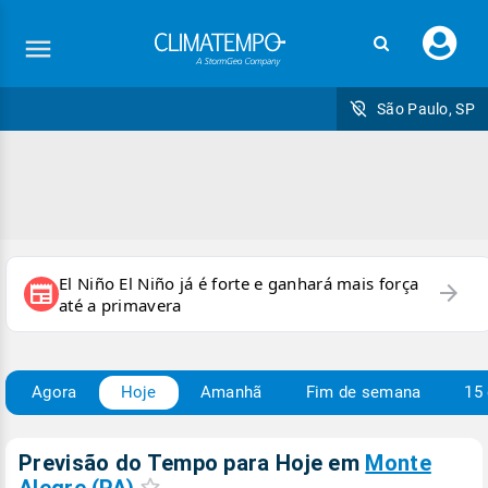
Faç
seu
logi
São Paulo, SP
El Niño El Niño já é forte e ganhará mais força
arrow_forward
newspaper
até a primavera
Agora
Hoje
Amanhã
Fim de semana
15 
Previsão do Tempo para Hoje
em
Monte