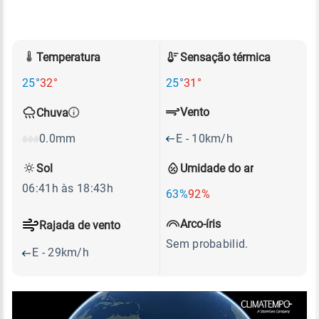
Temperatura
Sensação térmica
25°
32°
25°
31°
Vento
Chuva
E - 10km/h
0.0mm
Sol
Umidade do ar
06:41h às 18:43h
63%
92%
Arco-íris
Rajada de vento
Sem probabilid.
E - 29km/h