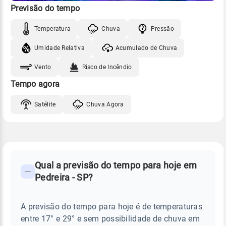
Previsão do tempo
Temperatura
Chuva
Pressão
Umidade Relativa
Acumulado de Chuva
Vento
Risco de Incêndio
Tempo agora
Satélite
Chuva Agora
FAQ
CLIMA,
PREVISÃO
Qual a previsão do tempo para hoje em
-
DO
Pedreira - SP?
TEMPO
Perguntas
HOJE
E
frequentes
NOTÍCIAS
EM
A previsão do tempo para hoje é de temperaturas
sobre
PEDREIRA
entre 17° e 29° e sem possibilidade de chuva em
-
chuva