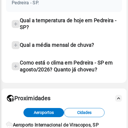
SP
Pedreira - SP.
e
temperatura
Qual a temperatura de hoje em Pedreira -
SP?
Qual a média mensal de chuva?
Como está o clima em Pedreira - SP em
agosto/2026? Quanto já choveu?
Fonte: 30 anos de dados de reanálise ERA5.
Proximidades
Fonte: dados combinados de estações
Aeroportos
Cidades
meteorológicas e satélite do Centro de Previsão
de Tempo e Estudos Climáticos (CPTEC).
Aeroporto Internacional de Viracopos, SP