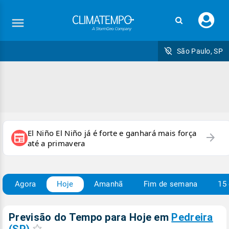
Faç
seu
logi
São Paulo, SP
El Niño El Niño já é forte e ganhará mais força
arrow_forward
newspaper
até a primavera
Agora
Hoje
Amanhã
Fim de semana
15 
Previsão do Tempo para Hoje
em
Pedreira