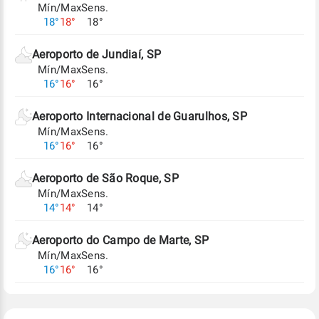
Mín/Max
Sens.
Para obter mais informações sobre os dados
18°
18°
18°
climáticos,
clique aqui.
Aeroporto de Jundiaí, SP
Mín/Max
Sens.
16°
16°
16°
Aeroporto Internacional de Guarulhos, SP
Mín/Max
Sens.
16°
16°
16°
Aeroporto de São Roque, SP
Mín/Max
Sens.
14°
14°
14°
Aeroporto do Campo de Marte, SP
Mín/Max
Sens.
16°
16°
16°