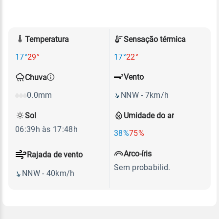
Temperatura
Sensação térmica
17°
29°
17°
22°
Vento
Chuva
NNW - 7km/h
0.0mm
Sol
Umidade do ar
06:39h às 17:48h
38%
75%
Arco-íris
Rajada de vento
Sem probabilid.
NNW - 40km/h