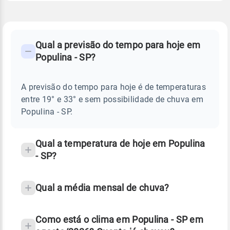
FAQ
CLIMA,
PREVISÃO
Qual a previsão do tempo para hoje em
-
DO
Populina - SP?
TEMPO
Perguntas
HOJE
E
frequentes
NOTÍCIAS
EM
A previsão do tempo para hoje é de temperaturas
sobre
POPULINA
entre 19° e 33° e sem possibilidade de chuva em
-
chuva
SP
Populina - SP.
e
temperatura
Qual a temperatura de hoje em Populina
- SP?
Qual a média mensal de chuva?
Como está o clima em Populina - SP em