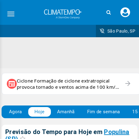
Faç
seu
logi
São Paulo, SP
Ciclone Formação de ciclone extratropical
arrow_forward
newspaper
provoca tornado e ventos acima de 100 km/h
no RS
Agora
Hoje
Amanhã
Fim de semana
15 
Previsão do Tempo para Hoje
em
Populina