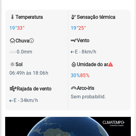
Temperatura
Sensação térmica
19°
33°
19°
25°
Vento
Chuva
E - 8km/h
0.0mm
Sol
Umidade do ar
06:49h às 18:06h
30%
85%
Arco-íris
Rajada de vento
Sem probabilid.
E - 34km/h