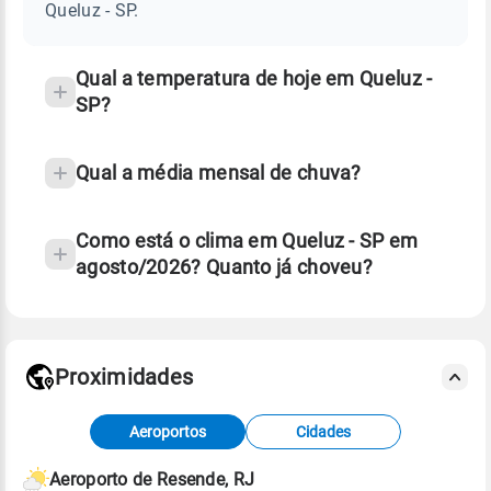
SP
Queluz - SP.
e
temperatura
Qual a temperatura de hoje em Queluz -
SP?
Qual a média mensal de chuva?
Como está o clima em Queluz - SP em
agosto/2026? Quanto já choveu?
Fonte: 30 anos de dados de reanálise ERA5.
Proximidades
Fonte: dados combinados de estações
Aeroportos
Cidades
meteorológicas e satélite do Centro de Previsão
de Tempo e Estudos Climáticos (CPTEC).
Aeroporto de Resende, RJ