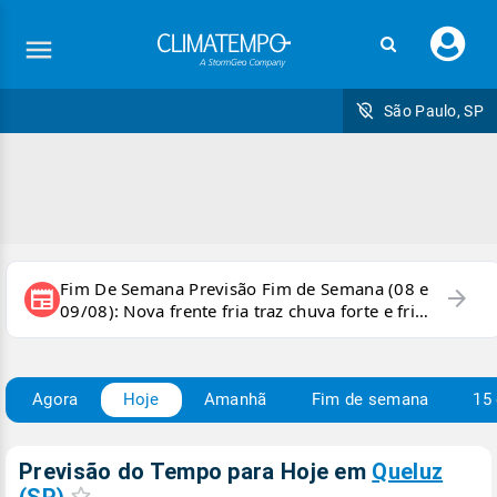
Faç
seu
logi
São Paulo, SP
Fim De Semana Previsão Fim de Semana (08 e
arrow_forward
newspaper
09/08): Nova frente fria traz chuva forte e frio
para áreas do país
Agora
Hoje
Amanhã
Fim de semana
15 
Previsão do Tempo para Hoje
em
Queluz