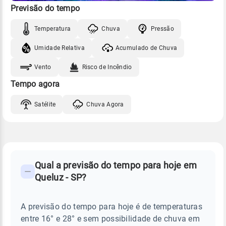
Previsão do tempo
Temperatura
Chuva
Pressão
Umidade Relativa
Acumulado de Chuva
Vento
Risco de Incêndio
Tempo agora
Satélite
Chuva Agora
FAQ
CLIMA,
PREVISÃO
Qual a previsão do tempo para hoje em
-
DO
Queluz - SP?
TEMPO
Perguntas
HOJE
E
frequentes
NOTÍCIAS
EM
A previsão do tempo para hoje é de temperaturas
sobre
QUELUZ
entre 16° e 28° e sem possibilidade de chuva em
-
chuva