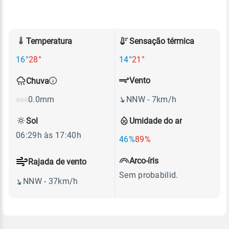
Temperatura
Sensação térmica
16°
28°
14°
21°
Vento
Chuva
NNW - 7km/h
0.0mm
Sol
Umidade do ar
06:29h às 17:40h
46%
89%
Arco-íris
Rajada de vento
Sem probabilid.
NNW - 37km/h