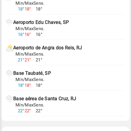
Mín/Max
Sens.
Para obter mais informações sobre os dados
18°
18°
18°
climáticos,
clique aqui.
Aeroporto Edu Chaves, SP
Mín/Max
Sens.
16°
16°
16°
Aeroporto de Angra dos Reis, RJ
Mín/Max
Sens.
21°
21°
21°
Base Taubaté, SP
Mín/Max
Sens.
18°
18°
18°
Base aérea de Santa Cruz, RJ
Mín/Max
Sens.
22°
22°
22°