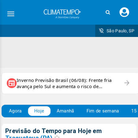
Faç
seu
logi
São Paulo, SP
Inverno Previsão Brasil (06/08): Frente fria
arrow_forward
newspaper
avança pelo Sul e aumenta o risco de
temporais e ventania
Agora
Hoje
Amanhã
Fim de semana
15 
Previsão do Tempo para Hoje
em