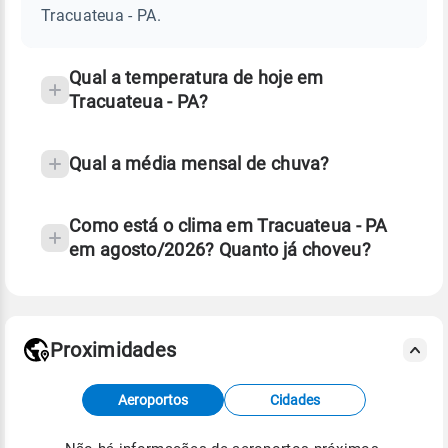
PA
Tracuateua - PA.
e
temperatura
Qual a temperatura de hoje em
Tracuateua - PA?
Qual a média mensal de chuva?
Como está o clima em Tracuateua - PA
em agosto/2026? Quanto já choveu?
Fonte: 30 anos de dados de reanálise ERA5.
Proximidades
Fonte: dados combinados de estações
Aeroportos
Cidades
meteorológicas e satélite do Centro de Previsão
de Tempo e Estudos Climáticos (CPTEC).