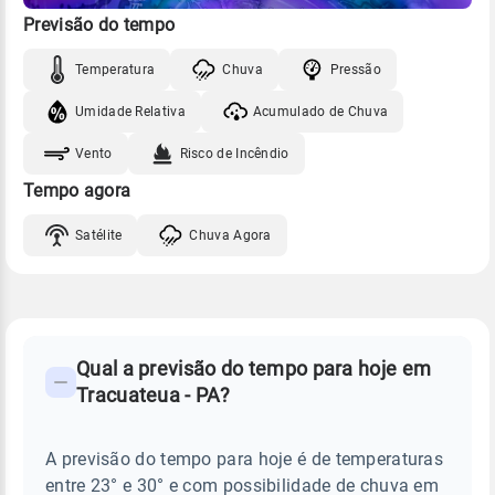
Previsão do tempo
Temperatura
Chuva
Pressão
Umidade Relativa
Acumulado de Chuva
Vento
Risco de Incêndio
Tempo agora
Satélite
Chuva Agora
FAQ
CLIMA,
PREVISÃO
Qual a previsão do tempo para hoje em
-
DO
Tracuateua - PA?
TEMPO
Perguntas
HOJE
E
frequentes
NOTÍCIAS
EM
A previsão do tempo para hoje é de temperaturas
sobre
TRACUATEUA
entre 23° e 30° e com possibilidade de chuva em
-
chuva