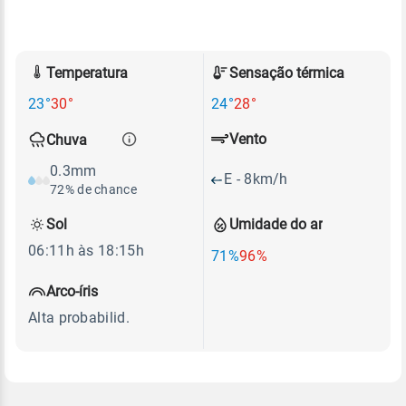
Temperatura
Sensação térmica
23°
30°
24°
28°
Vento
Chuva
0.3mm
E - 8km/h
72% de chance
Sol
Umidade do ar
06:11h às 18:15h
71%
96%
Arco-íris
Alta probabilid.