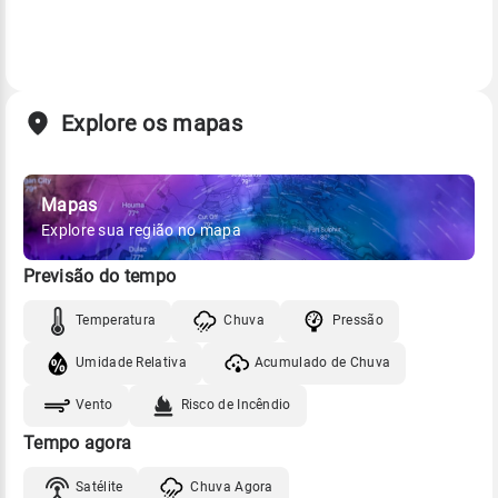
Explore os mapas
Mapas
Explore sua região no mapa
Previsão do tempo
Temperatura
Chuva
Pressão
Umidade Relativa
Acumulado de Chuva
Vento
Risco de Incêndio
Tempo agora
Satélite
Chuva Agora