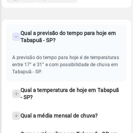
FAQ
CLIMA,
PREVISÃO
Qual a previsão do tempo para hoje em
-
DO
Tabapuã - SP?
TEMPO
Perguntas
HOJE
E
frequentes
NOTÍCIAS
EM
A previsão do tempo para hoje é de temperaturas
sobre
TABAPUÃ
entre 17° e 31° e com possibilidade de chuva em
-
chuva
SP
Tabapuã - SP.
e
temperatura
Qual a temperatura de hoje em Tabapuã
- SP?
Qual a média mensal de chuva?