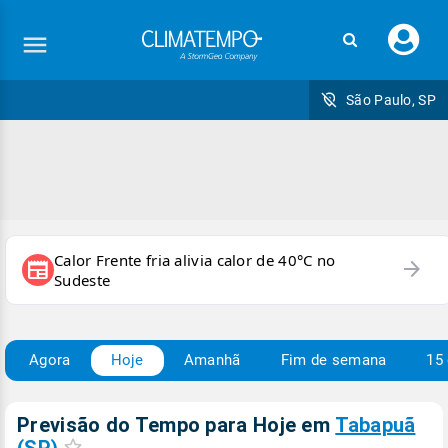
Faç
seu
logi
São Paulo, SP
Calor Frente fria alivia calor de 40°C no
arrow_forward
newspaper
Sudeste
Agora
Hoje
Amanhã
Fim de semana
15 
Previsão do Tempo para Hoje
em
Tabapuã