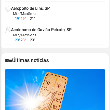
Aeroporto de Lins, SP
Mín/Max
Sens.
19°
19°
21°
Aeródromo de Gavião Peixoto, SP
Mín/Max
Sens.
23°
23°
23°
Últimas notícias