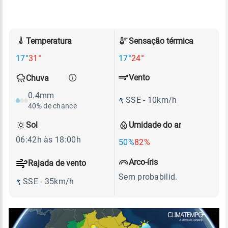
Temperatura
Sensação térmica
17°
31°
17°
24°
Vento
Chuva
0.4mm
SSE - 10km/h
40% de chance
Sol
Umidade do ar
06:42h às 18:00h
50%
82%
Arco-íris
Rajada de vento
Sem probabilid.
SSE - 35km/h