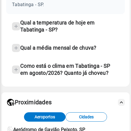
SP
Tabatinga - SP.
e
temperatura
Qual a temperatura de hoje em
Tabatinga - SP?
Qual a média mensal de chuva?
Como está o clima em Tabatinga - SP
em agosto/2026? Quanto já choveu?
Fonte: 30 anos de dados de reanálise ERA5.
Proximidades
Fonte: dados combinados de estações
Aeroportos
Cidades
meteorológicas e satélite do Centro de Previsão
de Tempo e Estudos Climáticos (CPTEC).
Aeródromo de Gavião Peixoto, SP