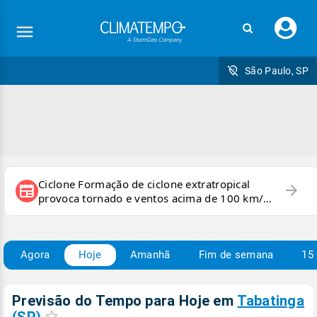
Faç
seu
logi
São Paulo, SP
Ciclone Formação de ciclone extratropical
arrow_forward
newspaper
provoca tornado e ventos acima de 100 km/h
no RS
Agora
Hoje
Amanhã
Fim de semana
15 
Previsão do Tempo para Hoje
em
Tabatinga