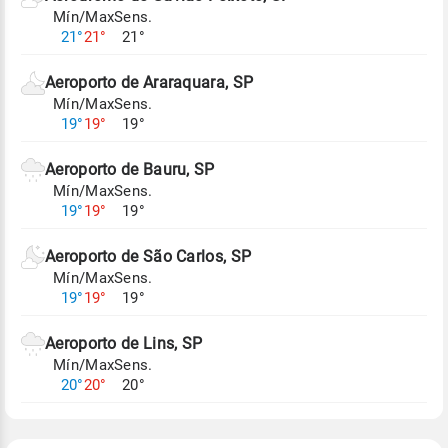
Mín/Max
Sens.
Para obter mais informações sobre os dados
21°
21°
21°
climáticos,
clique aqui.
Aeroporto de Araraquara, SP
Mín/Max
Sens.
19°
19°
19°
Aeroporto de Bauru, SP
Mín/Max
Sens.
19°
19°
19°
Aeroporto de São Carlos, SP
Mín/Max
Sens.
19°
19°
19°
Aeroporto de Lins, SP
Mín/Max
Sens.
20°
20°
20°