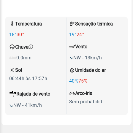
Temperatura
Sensação térmica
18°
30°
19°
24°
Vento
Chuva
NW - 13km/h
0.0mm
Sol
Umidade do ar
06:44h às 17:57h
40%
75%
Arco-íris
Rajada de vento
Sem probabilid.
NW - 41km/h