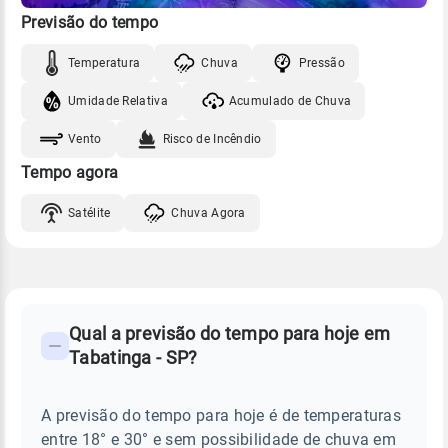
Previsão do tempo
Temperatura
Chuva
Pressão
Umidade Relativa
Acumulado de Chuva
Vento
Risco de Incêndio
Tempo agora
Satélite
Chuva Agora
FAQ
CLIMA,
PREVISÃO
Qual a previsão do tempo para hoje em
-
DO
Tabatinga - SP?
TEMPO
Perguntas
HOJE
E
frequentes
NOTÍCIAS
EM
A previsão do tempo para hoje é de temperaturas
sobre
TABATINGA
entre 18° e 30° e sem possibilidade de chuva em
-
chuva