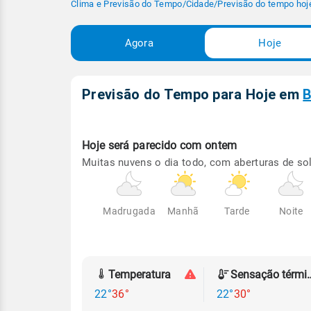
Clima e Previsão do Tempo
/
Cidade
/
Previsão do tempo hoj
Agora
Hoje
Previsão do Tempo para Hoje
em
B
Hoje será
parecido com ontem
Muitas nuvens o dia todo, com aberturas de sol
Madrugada
Manhã
Tarde
Noite
Temperatura
Sensação
22°
36°
22°
30°