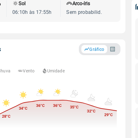
Sol
Arco-íris
o
06:10h às 17:55h
Sem probabilid.
s
Gráfico
Chuva
Vento
Umidade