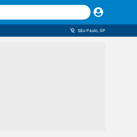
Faça
seu
login
São Paulo, SP