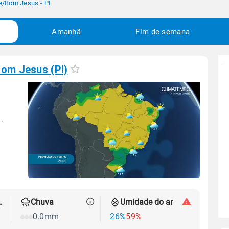
e
/
Bom Jesus - PI
Amanhã
Fim de semana
om Jesus (PI)
.
 térmica
Chuva
Umidade do ar
0.0mm
26%
59%