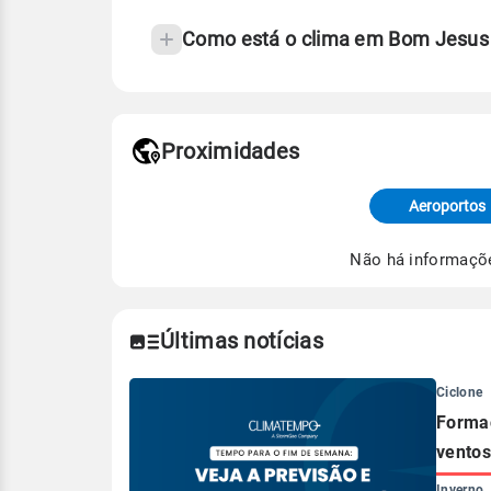
Como está o clima em Bom Jesus 
Fonte: 30 anos de dados de reanáli
Proximidades
Fonte: dados combinados de estaçõe
de Tempo e Estudos Climáticos (CP
Aeroportos
Para obter mais informações sobre 
Não há informaçõ
Últimas notícias
Ciclone
Formaç
ventos
Inverno