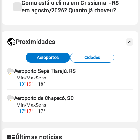
Como está o clima em Crissiumal - RS
em agosto/2026? Quanto já choveu?
Fonte: 30 anos de dados de reanálise ERA5.
Proximidades
Fonte: dados combinados de estações
Aeroportos
Cidades
meteorológicas e satélite do Centro de Previsão
de Tempo e Estudos Climáticos (CPTEC).
Aeroporto Sepé Tiarajú, RS
Mín/Max
Sens.
Para obter mais informações sobre os dados
19°
19°
18°
climáticos,
clique aqui.
Aeroporto de Chapecó, SC
Mín/Max
Sens.
17°
17°
17°
Últimas notícias