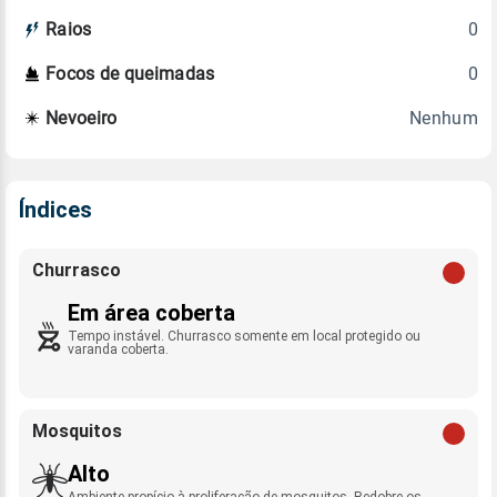
0
Raios
0
Focos de queimadas
Nenhum
Nevoeiro
Índices
Churrasco
Em área coberta
Tempo instável. Churrasco somente em local protegido ou
varanda coberta.
Mosquitos
Alto
Ambiente propício à proliferação de mosquitos. Redobre os