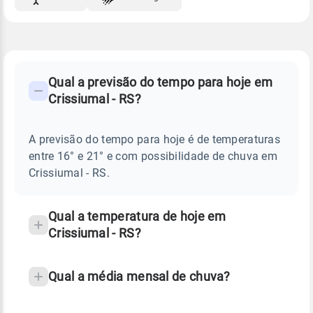
FAQ
CLIMA,
PREVISÃO
Qual a previsão do tempo para hoje em
-
DO
Crissiumal - RS?
TEMPO
Perguntas
HOJE
E
frequentes
NOTÍCIAS
EM
A previsão do tempo para hoje é de temperaturas
sobre
CRISSIUMAL
entre 16° e 21° e com possibilidade de chuva em
-
chuva
RS
Crissiumal - RS.
e
temperatura
Qual a temperatura de hoje em
Crissiumal - RS?
Qual a média mensal de chuva?