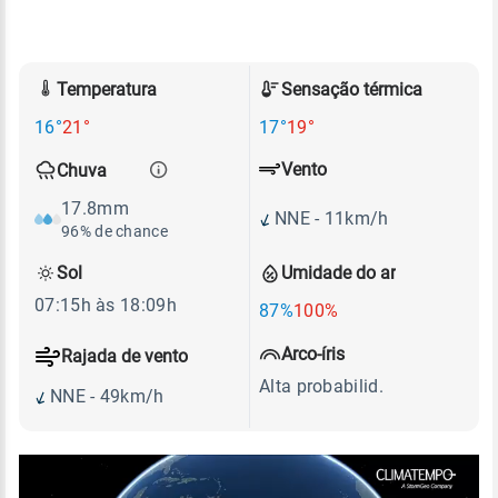
Temperatura
Sensação térmica
16°
21°
17°
19°
Vento
Chuva
17.8mm
NNE - 11km/h
96% de chance
Sol
Umidade do ar
07:15h às 18:09h
87%
100%
Arco-íris
Rajada de vento
Alta probabilid.
NNE - 49km/h