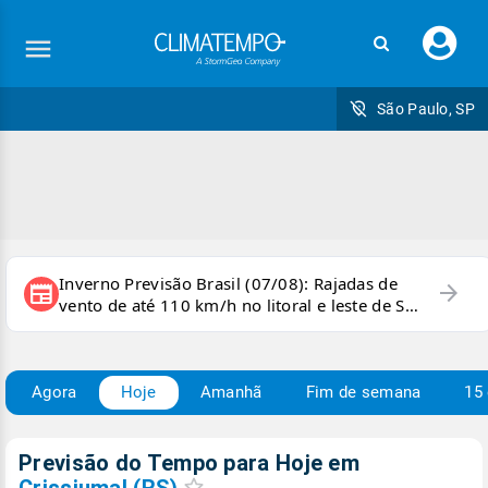
Faç
seu
logi
São Paulo, SP
Inverno Previsão Brasil (07/08): Rajadas de
arrow_forward
newspaper
vento de até 110 km/h no litoral e leste de SP
e sul do RJ
Agora
Hoje
Amanhã
Fim de semana
15 
Previsão do Tempo para Hoje
em