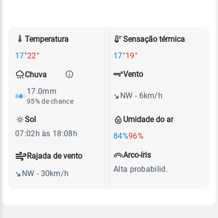
Temperatura
Sensação térmica
17°
22°
17°
19°
Vento
Chuva
17.0mm
NW - 6km/h
95% de chance
Sol
Umidade do ar
07:02h às 18:08h
84%
96%
Arco-íris
Rajada de vento
Alta probabilid.
NW - 30km/h