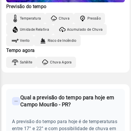
Previsão do tempo
Temperatura
Chuva
Pressão
Umidade Relativa
Acumulado de Chuva
Vento
Risco de Incêndio
Tempo agora
Satélite
Chuva Agora
FAQ
CLIMA,
PREVISÃO
Qual a previsão do tempo para hoje em
-
DO
Campo Mourão - PR?
TEMPO
Perguntas
HOJE
E
frequentes
NOTÍCIAS
EM
A previsão do tempo para hoje é de temperaturas
sobre
CAMPO
entre 17° e 22° e com possibilidade de chuva em
MOURÃO
chuva