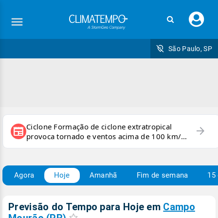
Faç
seu
logi
São Paulo, SP
Ciclone Formação de ciclone extratropical
arrow_forward
newspaper
provoca tornado e ventos acima de 100 km/h
no RS
Agora
Hoje
Amanhã
Fim de semana
15 
Previsão do Tempo para Hoje
em
Campo