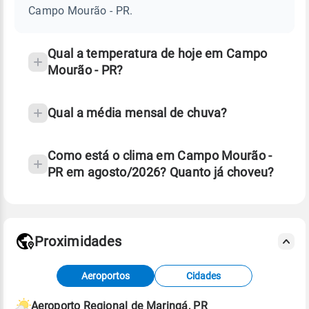
-
Campo Mourão - PR.
PR
e
temperatura
Qual a temperatura de hoje em Campo
Mourão - PR?
Qual a média mensal de chuva?
Como está o clima em Campo Mourão -
PR em agosto/2026? Quanto já choveu?
Fonte: 30 anos de dados de reanálise ERA5.
Proximidades
Fonte: dados combinados de estações
Aeroportos
Cidades
meteorológicas e satélite do Centro de Previsão
de Tempo e Estudos Climáticos (CPTEC).
Aeroporto Regional de Maringá, PR