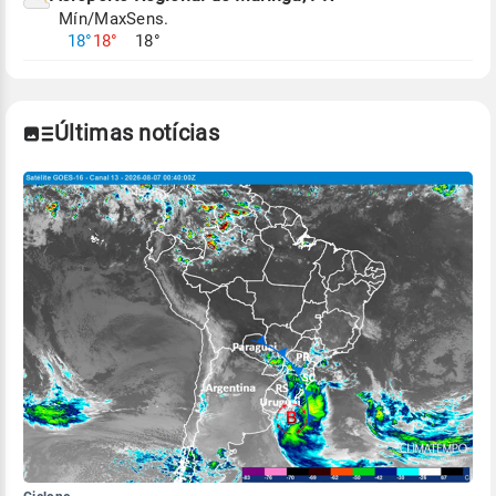
Mín/Max
Sens.
Para obter mais informações sobre os dados
18°
18°
18°
climáticos,
clique aqui.
Últimas notícias