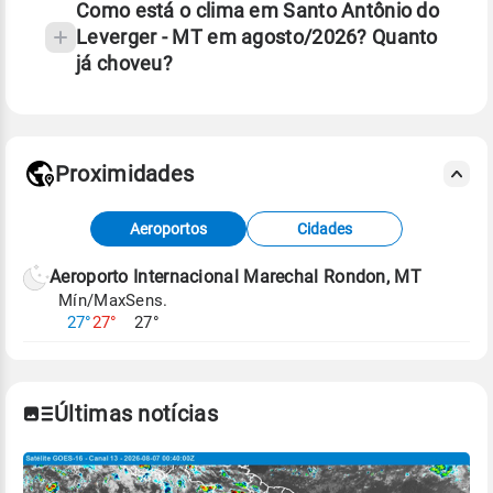
Como está o clima em Santo Antônio do
Leverger - MT em agosto/2026? Quanto
já choveu?
Fonte: 30 anos de dados de reanálise ERA5.
Proximidades
Fonte: dados combinados de estações
Aeroportos
Cidades
meteorológicas e satélite do Centro de Previsão
de Tempo e Estudos Climáticos (CPTEC).
Aeroporto Internacional Marechal Rondon, MT
Mín/Max
Sens.
Para obter mais informações sobre os dados
27°
27°
27°
climáticos,
clique aqui.
Últimas notícias