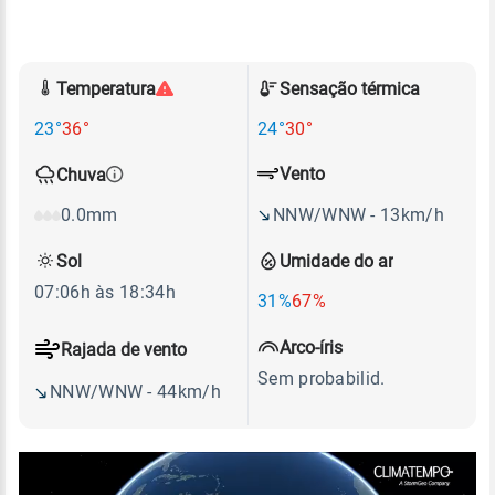
Temperatura
Sensação térmica
23°
36°
24°
30°
Vento
Chuva
NNW/WNW - 13km/h
0.0mm
Sol
Umidade do ar
07:06h às 18:34h
31%
67%
Arco-íris
Rajada de vento
Sem probabilid.
NNW/WNW - 44km/h