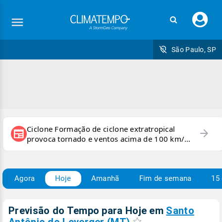
Faç
seu
logi
São Paulo, SP
Ciclone Formação de ciclone extratropical
arrow_forward
newspaper
provoca tornado e ventos acima de 100 km/h
no RS
Agora
Hoje
Amanhã
Fim de semana
15 
Previsão do Tempo para Hoje
em
Santo