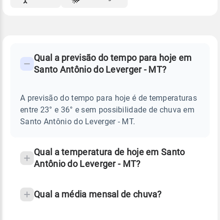
FAQ
CLIMA,
PREVISÃO
Qual a previsão do tempo para hoje em
-
DO
Santo Antônio do Leverger - MT?
TEMPO
Perguntas
HOJE
E
frequentes
NOTÍCIAS
EM
A previsão do tempo para hoje é de temperaturas
sobre
SANTO
entre 23° e 36° e sem possibilidade de chuva em
ANTÔNIO
chuva
DO
Santo Antônio do Leverger - MT.
LEVERGER
e
-
temperatura
MT
Qual a temperatura de hoje em Santo
Antônio do Leverger - MT?
Qual a média mensal de chuva?