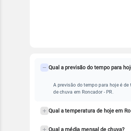
FAQ
CLIMA,
PREVISÃO
Qual a previsão do tempo para ho
-
DO
TEMPO
Perguntas
HOJE
E
frequentes
A previsão do tempo para hoje é de 
NOTÍCIAS
EM
sobre
de chuva em Roncador - PR.
RONCADOR
-
chuva
PR
e
Qual a temperatura de hoje em Ro
temperatura
Qual a média mensal de chuva?