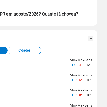
 PR em agosto/2026? Quanto já choveu?
se ERA5.
s meteorológicas e satélite do Centro de Previsão
TEC).
Cidades
os dados climáticos,
clique aqui.
Mín/Max
Sens.
14°
14°
13°
Mín/Max
Sens.
16°
16°
16°
Mín/Max
Sens.
18°
18°
18°
Mín/Max
Sens.