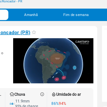
e
/
Roncador - PR
Amanhã
Fim de semana
oncador (PR)
 o
 térmica
Chuva
Umidade do ar
11.9mm
86%
94%
95% de chance