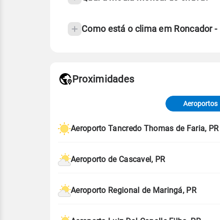
Como está o clima em Roncador -
Fonte: 30 anos de dados de reanáli
Proximidades
Fonte: dados combinados de estaçõe
de Tempo e Estudos Climáticos (CP
Aeroportos
Para obter mais informações sobre 
Aeroporto Tancredo Thomas de Faria, PR
Aeroporto de Cascavel, PR
Aeroporto Regional de Maringá, PR