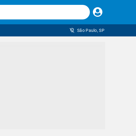
Faça
seu
login
São Paulo, SP