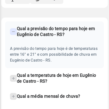
FAQ
CLIMA,
PREVISÃO
Qual a previsão do tempo para hoje em
-
DO
Eugênio de Castro - RS?
TEMPO
Perguntas
HOJE
E
frequentes
NOTÍCIAS
EM
A previsão do tempo para hoje é de temperaturas
sobre
EUGÊNIO
entre 16° e 21° e com possibilidade de chuva em
DE
chuva
CASTRO
Eugênio de Castro - RS.
-
e
RS
temperatura
Qual a temperatura de hoje em Eugênio
de Castro - RS?
Qual a média mensal de chuva?