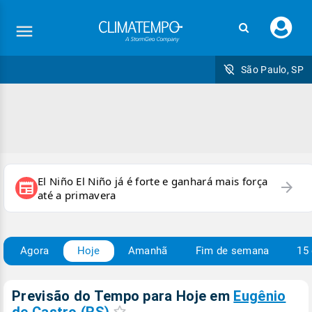
Faç
seu
logi
São Paulo, SP
El Niño El Niño já é forte e ganhará mais força
arrow_forward
newspaper
até a primavera
Agora
Hoje
Amanhã
Fim de semana
15 
Previsão do Tempo para Hoje
em
Eugênio