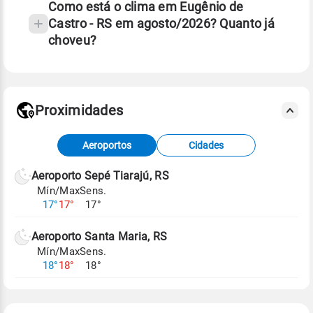
Como está o clima em Eugênio de
Castro - RS em agosto/2026? Quanto já
choveu?
Fonte: 30 anos de dados de reanálise ERA5.
Proximidades
Fonte: dados combinados de estações
Aeroportos
Cidades
meteorológicas e satélite do Centro de Previsão
de Tempo e Estudos Climáticos (CPTEC).
Aeroporto Sepé Tiarajú, RS
Mín/Max
Sens.
Para obter mais informações sobre os dados
17°
17°
17°
climáticos,
clique aqui.
Aeroporto Santa Maria, RS
Mín/Max
Sens.
18°
18°
18°