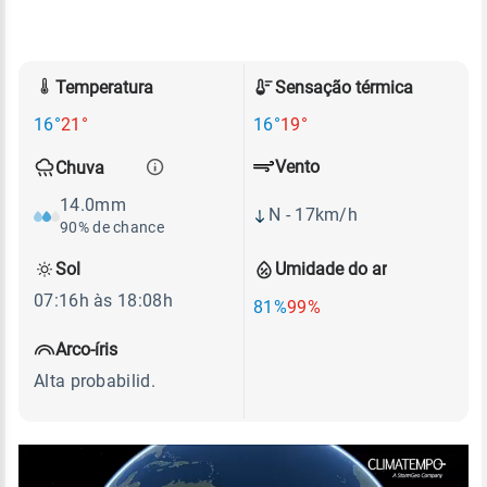
Temperatura
Sensação térmica
16°
21°
16°
19°
Vento
Chuva
14.0mm
N - 17km/h
90% de chance
Sol
Umidade do ar
07:16h às 18:08h
81%
99%
Arco-íris
Alta probabilid.