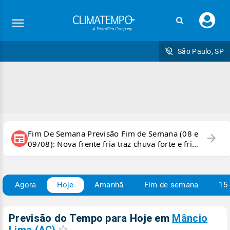
Faç
seu
logi
São Paulo, SP
Fim De Semana Previsão Fim de Semana (08 e
arrow_forward
newspaper
09/08): Nova frente fria traz chuva forte e frio
para áreas do país
Agora
Hoje
Amanhã
Fim de semana
15 
Previsão do Tempo para Hoje
em
Mâncio