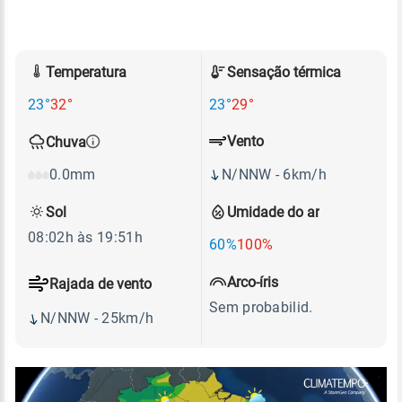
Temperatura
Sensação térmica
23°
32°
23°
29°
Vento
Chuva
N/NNW - 6km/h
0.0mm
Sol
Umidade do ar
08:02h às 19:51h
60%
100%
Arco-íris
Rajada de vento
Sem probabilid.
N/NNW - 25km/h