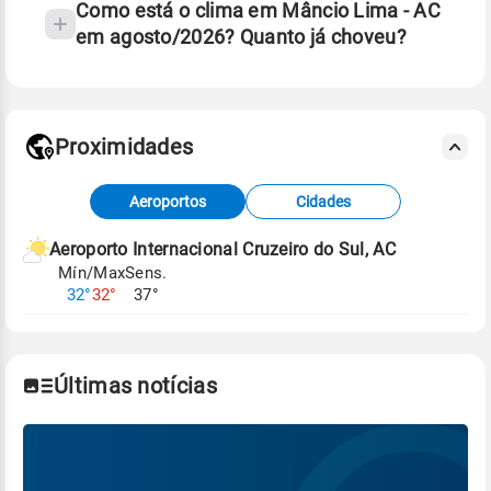
Como está o clima em Mâncio Lima - AC
em agosto/2026? Quanto já choveu?
Fonte: 30 anos de dados de reanálise ERA5.
Proximidades
Fonte: dados combinados de estações
Aeroportos
Cidades
meteorológicas e satélite do Centro de Previsão
de Tempo e Estudos Climáticos (CPTEC).
Aeroporto Internacional Cruzeiro do Sul, AC
Mín/Max
Sens.
Para obter mais informações sobre os dados
32°
32°
37°
climáticos,
clique aqui.
Últimas notícias