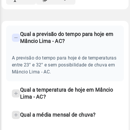
FAQ
CLIMA,
PREVISÃO
Qual a previsão do tempo para hoje em
-
DO
Mâncio Lima - AC?
TEMPO
Perguntas
HOJE
E
frequentes
NOTÍCIAS
EM
A previsão do tempo para hoje é de temperaturas
sobre
MÂNCIO
entre 23° e 32° e sem possibilidade de chuva em
LIMA
chuva
-
Mâncio Lima - AC.
AC
e
temperatura
Qual a temperatura de hoje em Mâncio
Lima - AC?
Qual a média mensal de chuva?