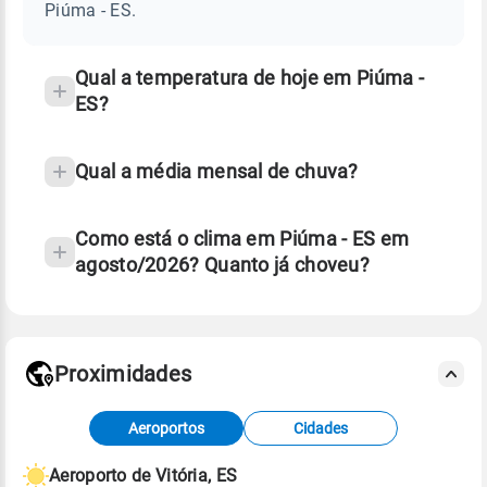
ES
Piúma - ES.
e
temperatura
Qual a temperatura de hoje em Piúma -
ES?
Qual a média mensal de chuva?
Como está o clima em Piúma - ES em
agosto/2026? Quanto já choveu?
Fonte: 30 anos de dados de reanálise ERA5.
Proximidades
Fonte: dados combinados de estações
Aeroportos
Cidades
meteorológicas e satélite do Centro de Previsão
de Tempo e Estudos Climáticos (CPTEC).
Aeroporto de Vitória, ES