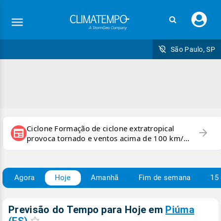
Faç
seu
logi
São Paulo, SP
Ciclone Formação de ciclone extratropical
arrow_forward
newspaper
provoca tornado e ventos acima de 100 km/h
no RS
Agora
Hoje
Amanhã
Fim de semana
15 
Previsão do Tempo para Hoje
em
Piúma