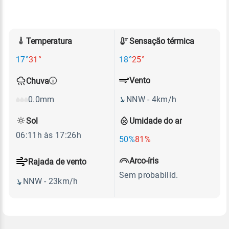
Temperatura
Sensação térmica
17°
31°
18°
25°
Vento
Chuva
NNW - 4km/h
0.0mm
Sol
Umidade do ar
06:11h às 17:26h
50%
81%
Arco-íris
Rajada de vento
Sem probabilid.
NNW - 23km/h