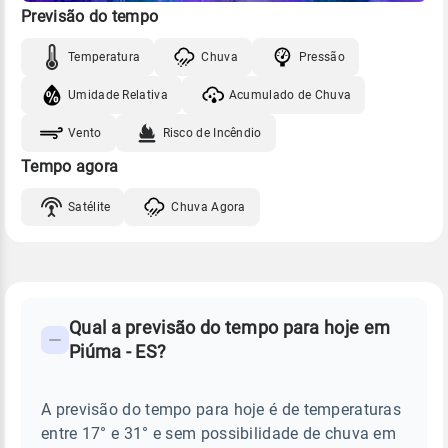
Previsão do tempo
Temperatura
Chuva
Pressão
Umidade Relativa
Acumulado de Chuva
Vento
Risco de Incêndio
Tempo agora
Satélite
Chuva Agora
FAQ
CLIMA,
PREVISÃO
Qual a previsão do tempo para hoje em
-
DO
Piúma - ES?
TEMPO
Perguntas
HOJE
E
frequentes
NOTÍCIAS
EM
A previsão do tempo para hoje é de temperaturas
sobre
PIÚMA
entre 17° e 31° e sem possibilidade de chuva em
-
chuva