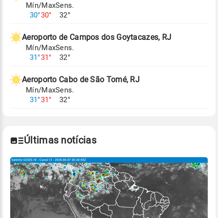
Mín/Max
Sens.
Para obter mais informações sobre os dados
30°
30°
32°
climáticos,
clique aqui.
Aeroporto de Campos dos Goytacazes, RJ
Mín/Max
Sens.
31°
31°
32°
Aeroporto Cabo de São Tomé, RJ
Mín/Max
Sens.
31°
31°
32°
Últimas notícias