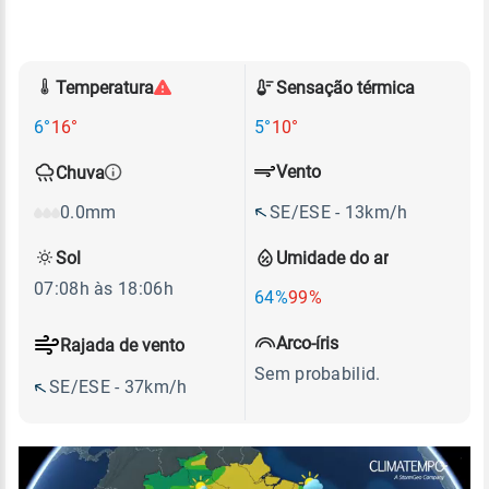
Temperatura
Sensação térmica
6°
16°
5°
10°
Vento
Chuva
SE/ESE - 13km/h
0.0mm
Sol
Umidade do ar
07:08h às 18:06h
64%
99%
Arco-íris
Rajada de vento
Sem probabilid.
SE/ESE - 37km/h