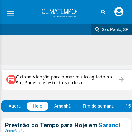
Faç
seu
logi
São Paulo, SP
Ciclone Atenção para o mar muito agitado no
arrow_forward
newspaper
Sul, Sudeste e leste do Nordeste
Agora
Hoje
Amanhã
Fim de semana
15 
Previsão do Tempo para Hoje
em
Sarandi