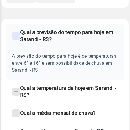
FAQ
CLIMA,
PREVISÃO
Qual a previsão do tempo para hoje em
-
DO
Sarandi - RS?
TEMPO
Perguntas
HOJE
E
frequentes
NOTÍCIAS
EM
A previsão do tempo para hoje é de temperaturas
sobre
SARANDI
entre 6° e 16° e sem possibilidade de chuva em
-
chuva
RS
Sarandi - RS.
e
temperatura
Qual a temperatura de hoje em Sarandi -
RS?
Qual a média mensal de chuva?