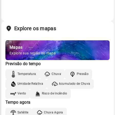
Explore os mapas
Mapas
Explore sua região no mapa
Previsão do tempo
Temperatura
Chuva
Pressão
Umidade Relativa
Acumulado de Chuva
Vento
Risco de Incêndio
Tempo agora
Satélite
Chuva Agora