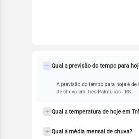
FAQ
CLIMA,
PREVISÃO
Qual a previsão do tempo para hoj
-
DO
TEMPO
Perguntas
HOJE
E
frequentes
A previsão do tempo para hoje é de 
NOTÍCIAS
EM
sobre
de chuva em Três Palmeiras - RS.
TRÊS
PALMEIRAS
chuva
-
RS
e
Qual a temperatura de hoje em Tr
temperatura
Qual a média mensal de chuva?