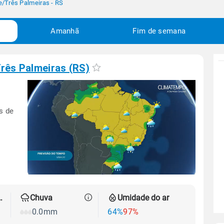
e
/
Três Palmeiras - RS
Amanhã
Fim de semana
rês Palmeiras (RS)
s de
 térmica
Chuva
Umidade do ar
0.0mm
64%
97%