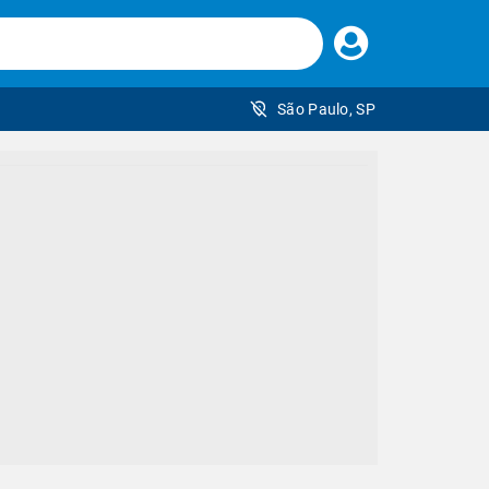
Faça
seu
login
São Paulo, SP