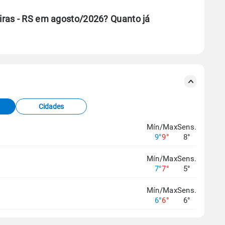
ras - RS em agosto/2026? Quanto já
se ERA5.
s meteorológicas e satélite do Centro de Previsão
TEC).
Cidades
os dados climáticos,
clique aqui.
Mín/Max
Sens.
9°
9°
8°
Mín/Max
Sens.
7°
7°
5°
Mín/Max
Sens.
6°
6°
6°