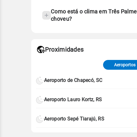
Como está o clima em Três Palmei
choveu?
Fonte: 30 anos de dados de reanáli
Proximidades
Fonte: dados combinados de estaçõe
de Tempo e Estudos Climáticos (CP
Aeroportos
Para obter mais informações sobre 
Aeroporto de Chapecó, SC
Aeroporto Lauro Kortz, RS
Aeroporto Sepé Tiarajú, RS