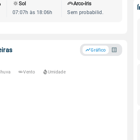
Sol
Arco-íris
o
07:07h às 18:06h
Sem probabilid.
eiras
Gráfico
Chuva
Vento
Umidade