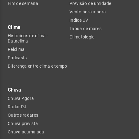
Fim de semana
Previsão de umidade
Vento hora a hora
Índice UV
Clima
Tábua de marés
Históricos de clima -
Climatologia
Dataclima
Relclima
Podcasts
Diferença entre clima e tempo
Chuva
Chuva Agora
Radar RJ
Outros radares
Chuva prevista
Chuva acumulada