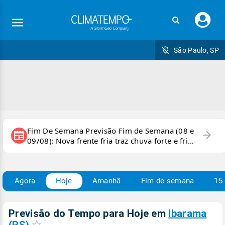
Faç
seu
logi
São Paulo, SP
Fim De Semana Previsão Fim de Semana (08 e
arrow_forward
newspaper
09/08): Nova frente fria traz chuva forte e frio
para áreas do país
Agora
Hoje
Amanhã
Fim de semana
15 
Previsão do Tempo para Hoje
em
Ibarama