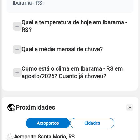
RS
Ibarama - RS.
e
temperatura
Qual a temperatura de hoje em Ibarama -
RS?
Qual a média mensal de chuva?
Como está o clima em Ibarama - RS em
agosto/2026? Quanto já choveu?
Fonte: 30 anos de dados de reanálise ERA5.
Proximidades
Fonte: dados combinados de estações
Aeroportos
Cidades
meteorológicas e satélite do Centro de Previsão
de Tempo e Estudos Climáticos (CPTEC).
Aeroporto Santa Maria, RS