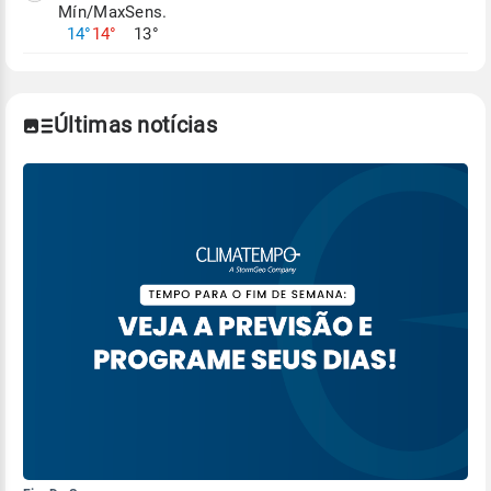
Mín/Max
Sens.
Para obter mais informações sobre os dados
14°
14°
13°
climáticos,
clique aqui.
Últimas notícias