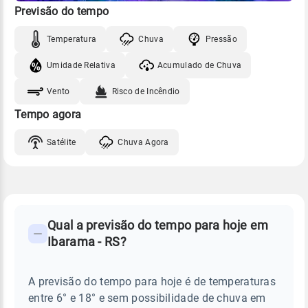
Previsão do tempo
Temperatura
Chuva
Pressão
Umidade Relativa
Acumulado de Chuva
Vento
Risco de Incêndio
Tempo agora
Satélite
Chuva Agora
FAQ
CLIMA,
PREVISÃO
Qual a previsão do tempo para hoje em
-
DO
Ibarama - RS?
TEMPO
Perguntas
HOJE
E
frequentes
NOTÍCIAS
EM
A previsão do tempo para hoje é de temperaturas
sobre
IBARAMA
entre 6° e 18° e sem possibilidade de chuva em
-
chuva