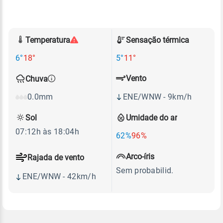
Temperatura
Sensação térmica
6°
18°
5°
11°
Vento
Chuva
ENE/WNW - 9km/h
0.0mm
Sol
Umidade do ar
07:12h às 18:04h
62%
96%
Arco-íris
Rajada de vento
Sem probabilid.
ENE/WNW - 42km/h