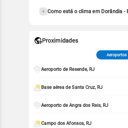
Como está o clima em Dorândia -
Fonte: 30 anos de dados de reanáli
Proximidades
Fonte: dados combinados de estaçõe
de Tempo e Estudos Climáticos (CP
Aeroportos
Para obter mais informações sobre 
Aeroporto de Resende, RJ
Base aérea de Santa Cruz, RJ
Aeroporto de Angra dos Reis, RJ
Campo dos Afonsos, RJ