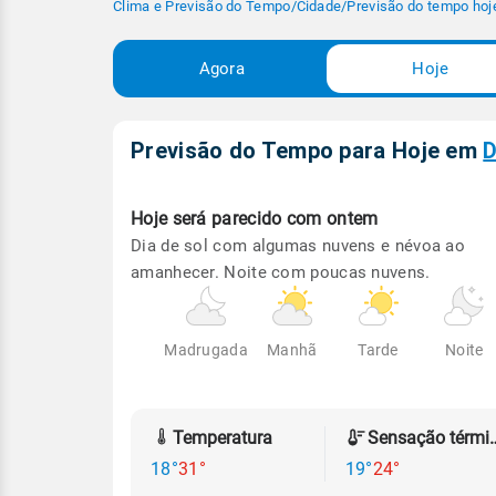
Clima e Previsão do Tempo
/
Cidade
/
Previsão do tempo hoj
Agora
Hoje
Previsão do Tempo para Hoje
em
D
Hoje será
parecido com ontem
Dia de sol com algumas nuvens e névoa ao
amanhecer. Noite com poucas nuvens.
Madrugada
Manhã
Tarde
Noite
Temperatura
Sensação
18°
31°
19°
24°