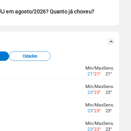
 RJ em agosto/2026? Quanto já choveu?
se ERA5.
s meteorológicas e satélite do Centro de Previsão
TEC).
Cidades
os dados climáticos,
clique aqui.
Mín/Max
Sens.
21°
21°
21°
Mín/Max
Sens.
23°
23°
23°
Mín/Max
Sens.
23°
23°
23°
Mín/Max
Sens.
23°
23°
23°