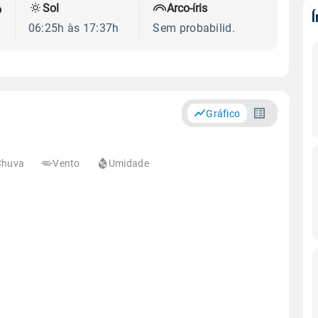
Sol
Arco-íris
o
06:25h às 17:37h
Sem probabilid.
Gráfico
Chuva
Vento
Umidade