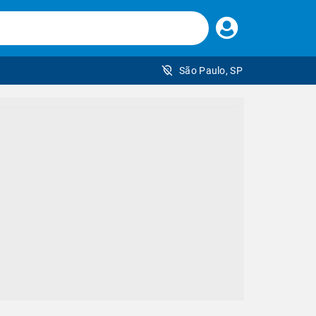
Faça
seu
login
São Paulo, SP