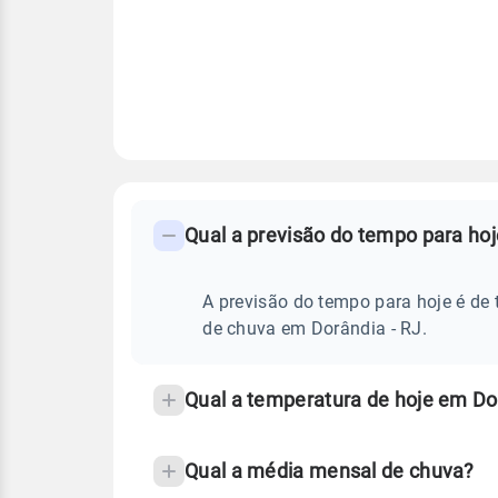
FAQ
CLIMA,
PREVISÃO
Qual a previsão do tempo para ho
-
DO
TEMPO
Perguntas
HOJE
E
frequentes
A previsão do tempo para hoje é de 
NOTÍCIAS
EM
sobre
de chuva em Dorândia - RJ.
DORÂNDIA
-
chuva
RJ
e
Qual a temperatura de hoje em Do
temperatura
Qual a média mensal de chuva?