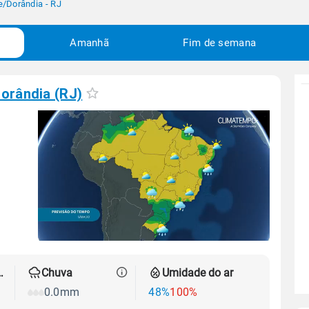
e
/
Dorândia - RJ
Amanhã
Fim de semana
orândia (RJ)
 térmica
Chuva
Umidade do ar
0.0mm
48%
100%