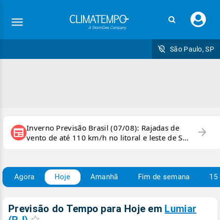
Faç
seu
logi
São Paulo, SP
Inverno Previsão Brasil (07/08): Rajadas de
arrow_forward
newspaper
vento de até 110 km/h no litoral e leste de SP
e sul do RJ
Agora
Hoje
Amanhã
Fim de semana
15 
Previsão do Tempo para Hoje
em
Lumiar