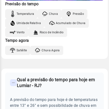
Previsão do tempo
Temperatura
Chuva
Pressão
Umidade Relativa
Acumulado de Chuva
Vento
Risco de Incêndio
Tempo agora
Satélite
Chuva Agora
FAQ
CLIMA,
PREVISÃO
Qual a previsão do tempo para hoje em
-
DO
Lumiar - RJ?
TEMPO
Perguntas
HOJE
E
frequentes
NOTÍCIAS
EM
A previsão do tempo para hoje é de temperaturas
sobre
LUMIAR
entre 13° e 26° e sem possibilidade de chuva em
-
chuva