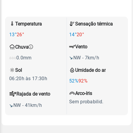
Temperatura
Sensação térmica
13°
26°
14°
20°
Vento
Chuva
NW - 7km/h
0.0mm
Sol
Umidade do ar
06:20h às 17:30h
52%
92%
Arco-íris
Rajada de vento
Sem probabilid.
NW - 41km/h