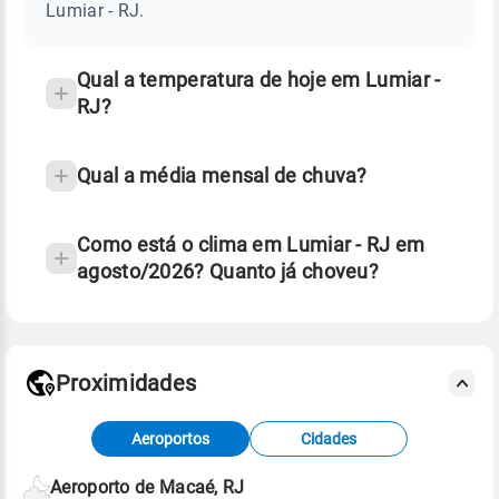
RJ
Lumiar - RJ.
e
temperatura
Qual a temperatura de hoje em Lumiar -
RJ?
Qual a média mensal de chuva?
Como está o clima em Lumiar - RJ em
agosto/2026? Quanto já choveu?
Fonte: 30 anos de dados de reanálise ERA5.
Proximidades
Fonte: dados combinados de estações
Aeroportos
Cidades
meteorológicas e satélite do Centro de Previsão
de Tempo e Estudos Climáticos (CPTEC).
Aeroporto de Macaé, RJ