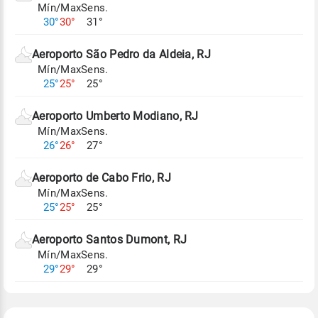
Mín/Max
Sens.
Para obter mais informações sobre os dados
30°
30°
31°
climáticos,
clique aqui.
Aeroporto São Pedro da Aldeia, RJ
Mín/Max
Sens.
25°
25°
25°
Aeroporto Umberto Modiano, RJ
Mín/Max
Sens.
26°
26°
27°
Aeroporto de Cabo Frio, RJ
Mín/Max
Sens.
25°
25°
25°
Aeroporto Santos Dumont, RJ
Mín/Max
Sens.
29°
29°
29°