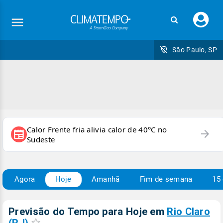
Faç
seu
logi
São Paulo, SP
Calor Frente fria alivia calor de 40°C no
arrow_forward
newspaper
Sudeste
Agora
Hoje
Amanhã
Fim de semana
15 
Previsão do Tempo para Hoje
em
Rio Claro