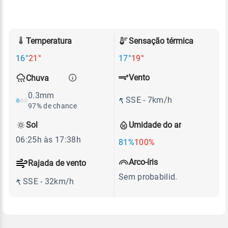
Temperatura
Sensação térmica
16°
21°
17°
19°
Vento
Chuva
0.3mm
SSE - 7km/h
97% de chance
Sol
Umidade do ar
06:25h às 17:38h
81%
100%
Arco-íris
Rajada de vento
Sem probabilid.
SSE - 32km/h