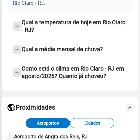
-
Rio Claro - RJ.
RJ
e
temperatura
Qual a temperatura de hoje em Rio Claro
- RJ?
Qual a média mensal de chuva?
Como está o clima em Rio Claro - RJ em
agosto/2026? Quanto já choveu?
Fonte: 30 anos de dados de reanálise ERA5.
Proximidades
Fonte: dados combinados de estações
Aeroportos
Cidades
meteorológicas e satélite do Centro de Previsão
de Tempo e Estudos Climáticos (CPTEC).
Aeroporto de Angra dos Reis, RJ