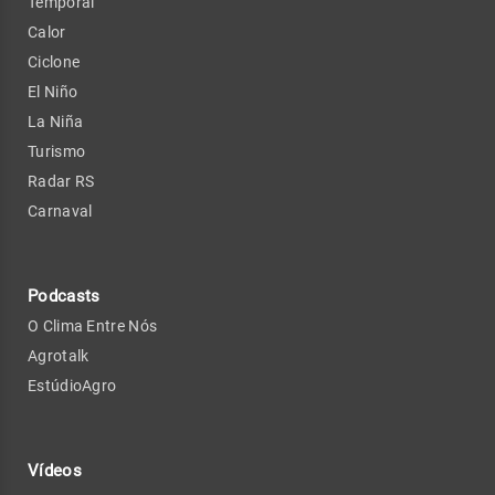
Temporal
Calor
Ciclone
El Niño
La Niña
Turismo
Radar RS
Carnaval
Podcasts
O Clima Entre Nós
Agrotalk
EstúdioAgro
Vídeos