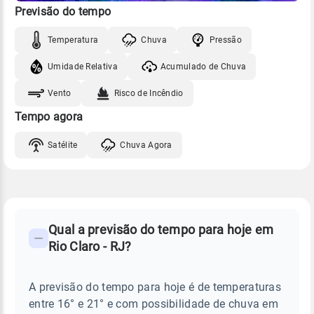
Previsão do tempo
Temperatura
Chuva
Pressão
Umidade Relativa
Acumulado de Chuva
Vento
Risco de Incêndio
Tempo agora
Satélite
Chuva Agora
FAQ
CLIMA,
PREVISÃO
Qual a previsão do tempo para hoje em
-
DO
Rio Claro - RJ?
TEMPO
Perguntas
HOJE
E
frequentes
NOTÍCIAS
EM
A previsão do tempo para hoje é de temperaturas
sobre
RIO
entre 16° e 21° e com possibilidade de chuva em
CLARO
chuva