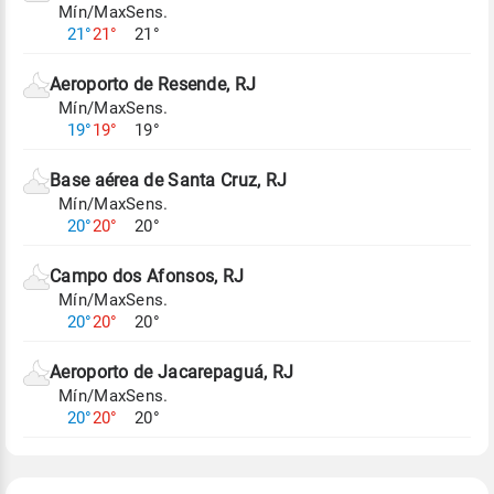
Mín/Max
Sens.
Para obter mais informações sobre os dados
21°
21°
21°
climáticos,
clique aqui.
Aeroporto de Resende, RJ
Mín/Max
Sens.
19°
19°
19°
Base aérea de Santa Cruz, RJ
Mín/Max
Sens.
20°
20°
20°
Campo dos Afonsos, RJ
Mín/Max
Sens.
20°
20°
20°
Aeroporto de Jacarepaguá, RJ
Mín/Max
Sens.
20°
20°
20°