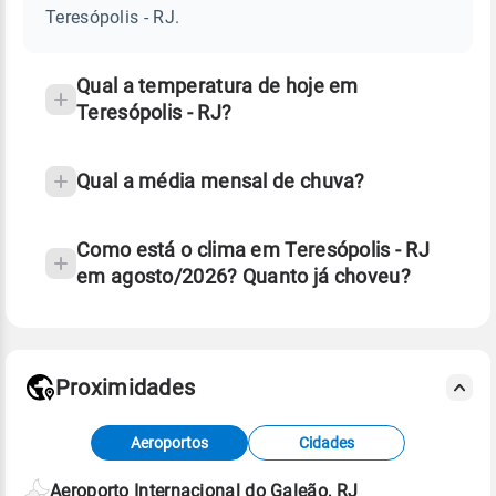
RJ
Teresópolis - RJ.
e
temperatura
Qual a temperatura de hoje em
Teresópolis - RJ?
Qual a média mensal de chuva?
Como está o clima em Teresópolis - RJ
em agosto/2026? Quanto já choveu?
Fonte: 30 anos de dados de reanálise ERA5.
Proximidades
Fonte: dados combinados de estações
Aeroportos
Cidades
meteorológicas e satélite do Centro de Previsão
de Tempo e Estudos Climáticos (CPTEC).
Aeroporto Internacional do Galeão, RJ