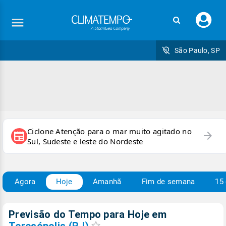
Faç
seu
logi
São Paulo, SP
Ciclone Atenção para o mar muito agitado no
arrow_forward
newspaper
Sul, Sudeste e leste do Nordeste
Agora
Hoje
Amanhã
Fim de semana
15 
Previsão do Tempo para Hoje
em