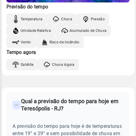
Previsão do tempo
Temperatura
Chuva
Pressão
Umidade Relativa
Acumulado de Chuva
Vento
Risco de Incêndio
Tempo agora
Satélite
Chuva Agora
FAQ
CLIMA,
PREVISÃO
Qual a previsão do tempo para hoje em
-
DO
Teresópolis - RJ?
TEMPO
Perguntas
HOJE
E
frequentes
NOTÍCIAS
EM
A previsão do tempo para hoje é de temperaturas
sobre
TERESÓPOLIS
entre 19° e 29° e sem possibilidade de chuva em
-
chuva