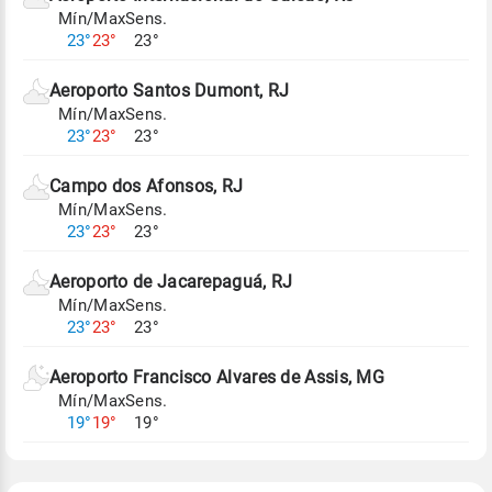
Mín/Max
Sens.
Para obter mais informações sobre os dados
23°
23°
23°
climáticos,
clique aqui.
Aeroporto Santos Dumont, RJ
Mín/Max
Sens.
23°
23°
23°
Campo dos Afonsos, RJ
Mín/Max
Sens.
23°
23°
23°
Aeroporto de Jacarepaguá, RJ
Mín/Max
Sens.
23°
23°
23°
Aeroporto Francisco Alvares de Assis, MG
Mín/Max
Sens.
19°
19°
19°