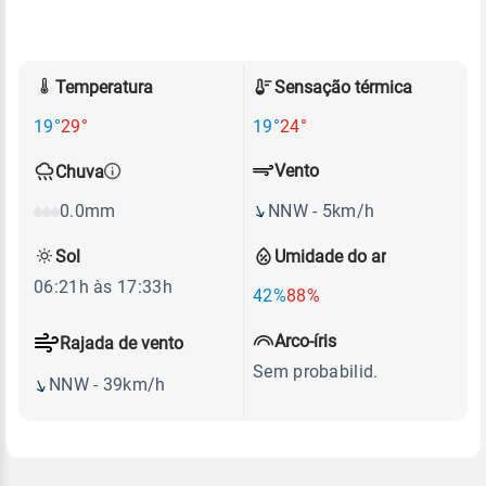
Temperatura
Sensação térmica
19°
29°
19°
24°
Vento
Chuva
NNW - 5km/h
0.0mm
Sol
Umidade do ar
06:21h às 17:33h
42%
88%
Arco-íris
Rajada de vento
Sem probabilid.
NNW - 39km/h