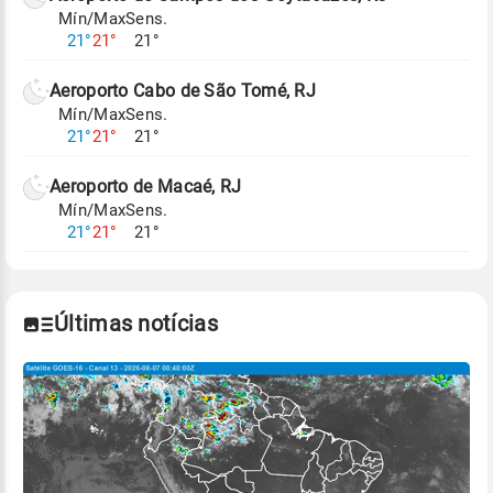
Mín/Max
Sens.
Para obter mais informações sobre os dados
21°
21°
21°
climáticos,
clique aqui.
Aeroporto Cabo de São Tomé, RJ
Mín/Max
Sens.
21°
21°
21°
Aeroporto de Macaé, RJ
Mín/Max
Sens.
21°
21°
21°
Últimas notícias