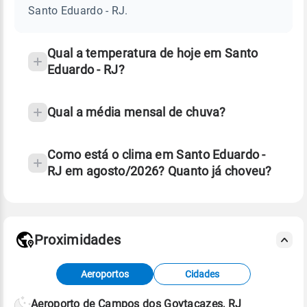
-
Santo Eduardo - RJ.
RJ
e
temperatura
Qual a temperatura de hoje em Santo
Eduardo - RJ?
Qual a média mensal de chuva?
Como está o clima em Santo Eduardo -
RJ em agosto/2026? Quanto já choveu?
Fonte: 30 anos de dados de reanálise ERA5.
Proximidades
Fonte: dados combinados de estações
Aeroportos
Cidades
meteorológicas e satélite do Centro de Previsão
de Tempo e Estudos Climáticos (CPTEC).
Aeroporto de Campos dos Goytacazes, RJ