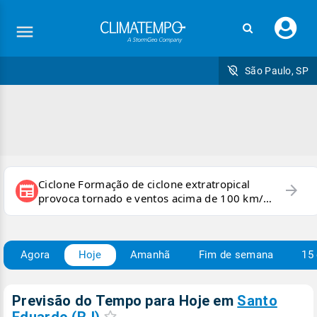
Faç
seu
logi
São Paulo, SP
Ciclone Formação de ciclone extratropical
arrow_forward
newspaper
provoca tornado e ventos acima de 100 km/h
no RS
Agora
Hoje
Amanhã
Fim de semana
15 
Previsão do Tempo para Hoje
em
Santo