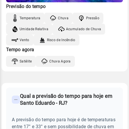
Previsão do tempo
Temperatura
Chuva
Pressão
Umidade Relativa
Acumulado de Chuva
Vento
Risco de Incêndio
Tempo agora
Satélite
Chuva Agora
FAQ
CLIMA,
PREVISÃO
Qual a previsão do tempo para hoje em
-
DO
Santo Eduardo - RJ?
TEMPO
Perguntas
HOJE
E
frequentes
NOTÍCIAS
EM
A previsão do tempo para hoje é de temperaturas
sobre
SANTO
entre 17° e 33° e sem possibilidade de chuva em
EDUARDO
chuva