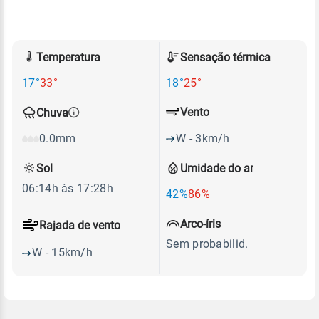
Temperatura
Sensação térmica
17°
33°
18°
25°
Vento
Chuva
W - 3km/h
0.0mm
Sol
Umidade do ar
06:14h às 17:28h
42%
86%
Arco-íris
Rajada de vento
Sem probabilid.
W - 15km/h