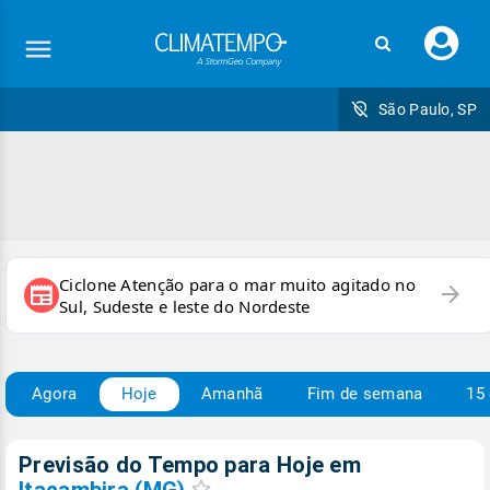
Faç
seu
logi
São Paulo, SP
Ciclone Atenção para o mar muito agitado no
arrow_forward
newspaper
Sul, Sudeste e leste do Nordeste
Agora
Hoje
Amanhã
Fim de semana
15 
Previsão do Tempo para Hoje
em