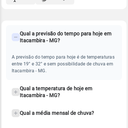
FAQ
CLIMA,
PREVISÃO
Qual a previsão do tempo para hoje em
-
DO
Itacambira - MG?
TEMPO
Perguntas
HOJE
E
frequentes
NOTÍCIAS
EM
A previsão do tempo para hoje é de temperaturas
sobre
ITACAMBIRA
entre 19° e 32° e sem possibilidade de chuva em
-
chuva
MG
Itacambira - MG.
e
temperatura
Qual a temperatura de hoje em
Itacambira - MG?
Qual a média mensal de chuva?