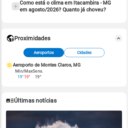
Como está o clima em Itacambira - MG
em agosto/2026? Quanto já choveu?
Fonte: 30 anos de dados de reanálise ERA5.
Proximidades
Fonte: dados combinados de estações
Aeroportos
Cidades
meteorológicas e satélite do Centro de Previsão
de Tempo e Estudos Climáticos (CPTEC).
Aeroporto de Montes Claros, MG
Mín/Max
Sens.
Para obter mais informações sobre os dados
19°
19°
19°
climáticos,
clique aqui.
Últimas notícias