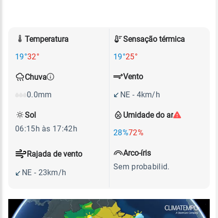
Temperatura
Sensação térmica
19°
32°
19°
25°
Vento
Chuva
NE - 4km/h
0.0mm
Sol
Umidade do ar
06:15h às 17:42h
28%
72%
Arco-íris
Rajada de vento
Sem probabilid.
NE - 23km/h