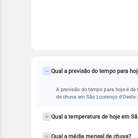
FAQ
CLIMA,
PREVISÃO
Qual a previsão do tempo para ho
-
DO
TEMPO
Perguntas
HOJE
E
frequentes
A previsão do tempo para hoje é de 
NOTÍCIAS
EM
sobre
de chuva em São Lourenço d'Oeste -
SÃO
LOURENÇO
chuva
D'OESTE
-
e
Qual a temperatura de hoje em Sã
SC
temperatura
Qual a média mensal de chuva?