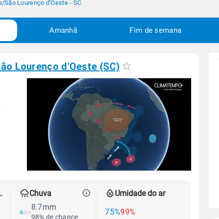
e
/
São Lourenço d'Oeste - SC
Amanhã
Fim de semana
ão Lourenço d'Oeste (SC)
À
 térmica
Chuva
Umidade do ar
8.7mm
75%
99%
98% de chance