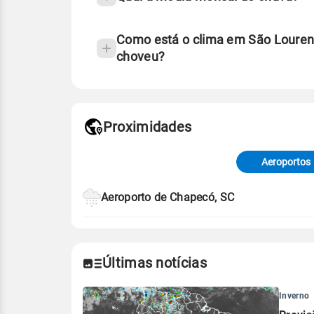
Como está o clima em São Louren
choveu?
Fonte: 30 anos de dados de reanáli
Proximidades
Fonte: dados combinados de estaçõe
de Tempo e Estudos Climáticos (CP
Aeroportos
Para obter mais informações sobre 
Aeroporto de Chapecó, SC
Últimas notícias
Inverno