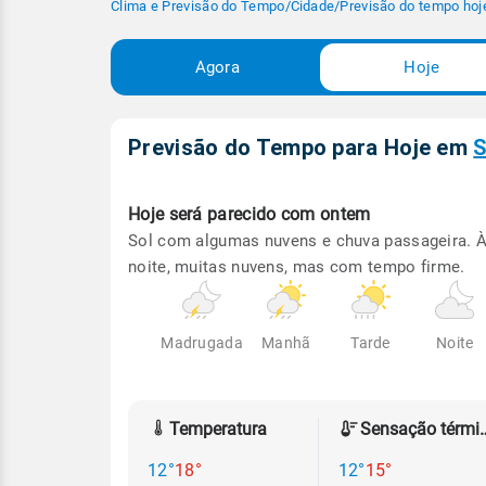
Clima e Previsão do Tempo
/
Cidade
/
Previsão do tempo hoj
Agora
Hoje
Previsão do Tempo para Hoje
em
S
Hoje será
parecido com ontem
Sol com algumas nuvens e chuva passageira. 
noite, muitas nuvens, mas com tempo firme.
Madrugada
Manhã
Tarde
Noite
Temperatura
Sensação
12°
18°
12°
15°