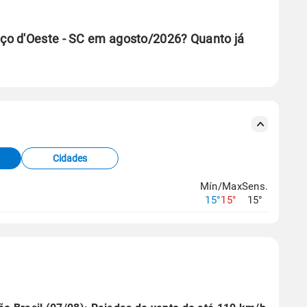
ço d'Oeste - SC em agosto/2026? Quanto já
se ERA5.
s meteorológicas e satélite do Centro de Previsão
TEC).
Cidades
os dados climáticos,
clique aqui.
Mín/Max
Sens.
15°
15°
15°