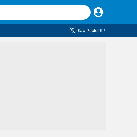
Faça
seu
login
São Paulo, SP