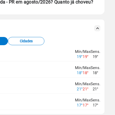
nda - PR em agosto/2026? Quanto já choveu?
se ERA5.
s meteorológicas e satélite do Centro de Previsão
TEC).
Cidades
os dados climáticos,
clique aqui.
Mín/Max
Sens.
19°
19°
19°
Mín/Max
Sens.
18°
18°
18°
Mín/Max
Sens.
21°
21°
21°
Mín/Max
Sens.
17°
17°
17°