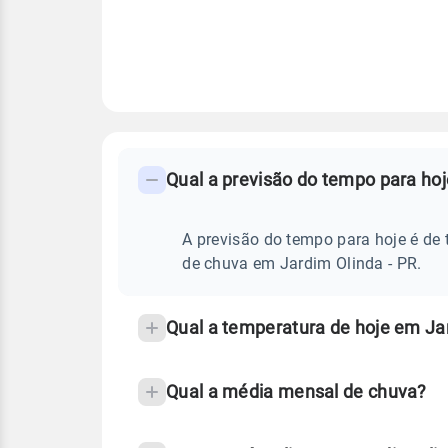
FAQ
CLIMA,
PREVISÃO
Qual a previsão do tempo para hoj
-
DO
TEMPO
Perguntas
HOJE
E
frequentes
A previsão do tempo para hoje é de 
NOTÍCIAS
EM
sobre
de chuva em Jardim Olinda - PR.
JARDIM
OLINDA
chuva
-
PR
e
Qual a temperatura de hoje em Jar
temperatura
Qual a média mensal de chuva?