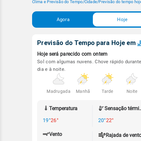
Clima e Previsão do Tempo
/
Cidade
/
Previsão do tempo hoj
Agora
Hoje
Previsão do Tempo para Hoje
em
J
Hoje será
parecido com ontem
Sol com algumas nuvens. Chove rápido durante
dia e à noite.
Madrugada
Manhã
Tarde
Noite
Temperatura
Sensação
19°
26°
20°
22°
Vento
Rajada de vent