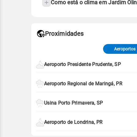
Como está o clima em Jardim Oli
Fonte: 30 anos de dados de reanáli
Proximidades
Fonte: dados combinados de estaçõe
de Tempo e Estudos Climáticos (CP
Aeroportos
Para obter mais informações sobre 
Aeroporto Presidente Prudente, SP
Aeroporto Regional de Maringá, PR
Usina Porto Primavera, SP
Aeroporto de Londrina, PR