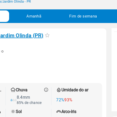
e
/
Jardim Olinda - PR
Amanhã
Fim de semana
ardim Olinda (PR)
 o
 térmica
Chuva
Umidade do ar
8.4mm
72%
93%
85% de chance
Sol
Arco-íris
o