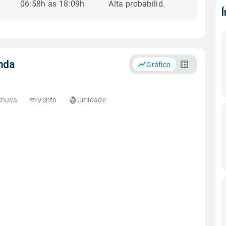
06:58h às 18:09h
Alta probabilid.
nda
Gráfico
Chuva
Vento
Umidade