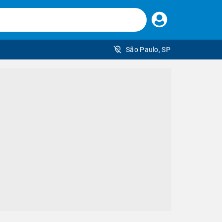
Faça
seu
login
São Paulo, SP