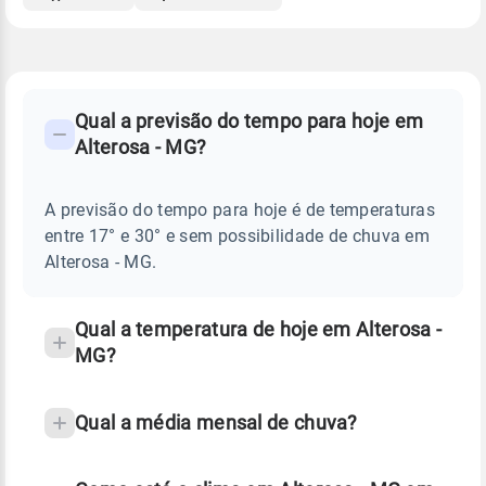
FAQ
CLIMA,
PREVISÃO
Qual a previsão do tempo para hoje em
-
DO
Alterosa - MG?
TEMPO
Perguntas
HOJE
E
frequentes
NOTÍCIAS
EM
A previsão do tempo para hoje é de temperaturas
sobre
ALTEROSA
entre 17° e 30° e sem possibilidade de chuva em
-
chuva
MG
Alterosa - MG.
e
temperatura
Qual a temperatura de hoje em Alterosa -
MG?
Qual a média mensal de chuva?