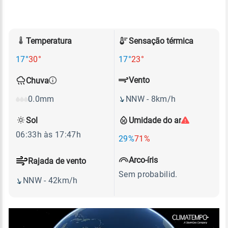
Temperatura
Sensação térmica
17°
30°
17°
23°
Vento
Chuva
NNW - 8km/h
0.0mm
Sol
Umidade do ar
06:33h às 17:47h
29%
71%
Arco-íris
Rajada de vento
Sem probabilid.
NNW - 42km/h