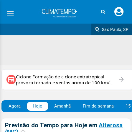
Faç
seu
logi
São Paulo, SP
Ciclone Formação de ciclone extratropical
arrow_forward
newspaper
provoca tornado e ventos acima de 100 km/h
no RS
Agora
Hoje
Amanhã
Fim de semana
15 
Previsão do Tempo para Hoje
em
Alterosa