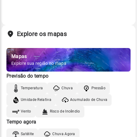
Explore os mapas
Mapas
Explore sua região no mapa
Previsão do tempo
Temperatura
Chuva
Pressão
Umidade Relativa
Acumulado de Chuva
Vento
Risco de Incêndio
Tempo agora
Satélite
Chuva Agora