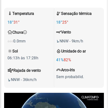
Temperatura
Sensação térmica
18°
31°
18°
25°
Vento
Chuva
NNW - 9km/h
0.0mm
Sol
Umidade do ar
06:13h às 17:28h
41%
82%
Arco-íris
Rajada de vento
Sem probabilid.
NNW - 36km/h