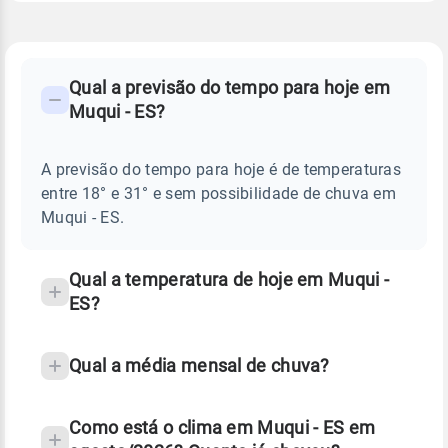
FAQ
CLIMA,
PREVISÃO
Qual a previsão do tempo para hoje em
-
DO
Muqui - ES?
TEMPO
Perguntas
HOJE
E
frequentes
NOTÍCIAS
EM
A previsão do tempo para hoje é de temperaturas
sobre
MUQUI
entre 18° e 31° e sem possibilidade de chuva em
-
chuva
ES
Muqui - ES.
e
temperatura
Qual a temperatura de hoje em Muqui -
ES?
Qual a média mensal de chuva?
Como está o clima em Muqui - ES em