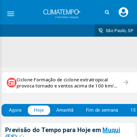
Faç
seu
logi
São Paulo, SP
Ciclone Formação de ciclone extratropical
arrow_forward
newspaper
provoca tornado e ventos acima de 100 km/h
no RS
Agora
Hoje
Amanhã
Fim de semana
15 
Previsão do Tempo para Hoje
em
Muqui