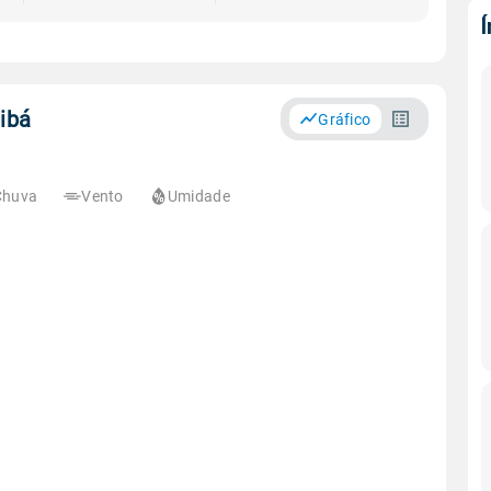
tibá
Gráfico
Chuva
Vento
Umidade