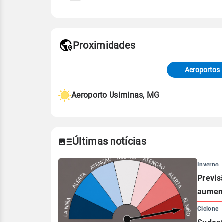
Fonte: 30 anos de dados de reanáli
Proximidades
Fonte: dados combinados de estaçõe
de Tempo e Estudos Climáticos (CP
Aeroportos
Para obter mais informações sobre 
Aeroporto Usiminas, MG
Últimas notícias
Inverno
Previs
aument
Ciclone