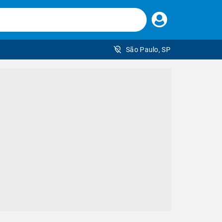
Faça
seu
login
São Paulo, SP