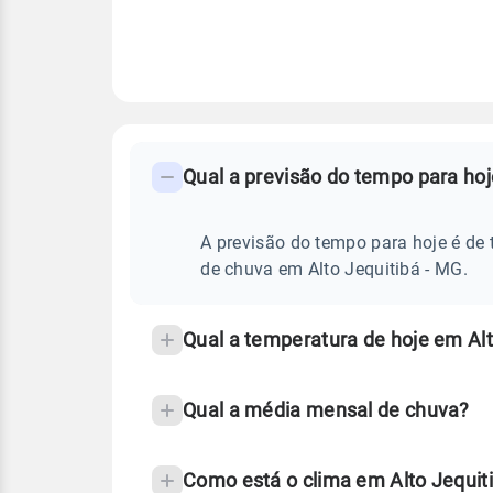
FAQ
CLIMA,
PREVISÃO
Qual a previsão do tempo para hoj
-
DO
TEMPO
Perguntas
HOJE
E
frequentes
A previsão do tempo para hoje é de 
NOTÍCIAS
EM
sobre
de chuva em Alto Jequitibá - MG.
ALTO
JEQUITIBÁ
chuva
-
MG
e
Qual a temperatura de hoje em Alt
temperatura
Qual a média mensal de chuva?
Como está o clima em Alto Jequit