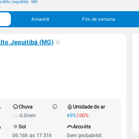
e
/
Alto Jequitibá - MG
Amanhã
Fim de semana
lto Jequitibá (MG)
 térmica
Chuva
Umidade do ar
0.0mm
49%
100%
Sol
Arco-íris
o
06:16h às 17:31h
Sem probabilid.