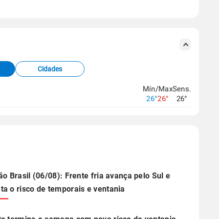
se ERA5.
s meteorológicas e satélite do Centro de Previsão
TEC).
Cidades
os dados climáticos,
clique aqui.
Mín/Max
Sens.
26°
26°
26°
ão Brasil (06/08): Frente fria avança pelo Sul e
a o risco de temporais e ventania