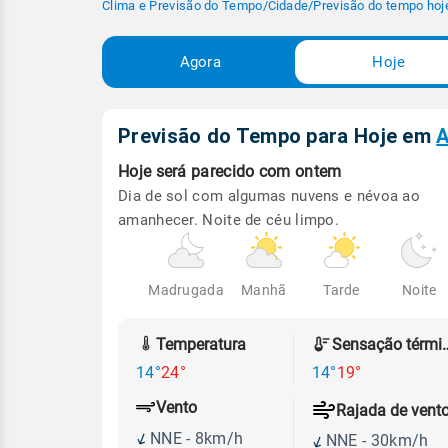
Clima e Previsão do Tempo
/
Cidade
/
Previsão do tempo hoj
Agora
Hoje
Previsão do Tempo para Hoje
em
A
Hoje será
parecido com ontem
Dia de sol com algumas nuvens e névoa ao
amanhecer. Noite de céu limpo.
Madrugada
Manhã
Tarde
Noite
Temperatura
Sensação
14°
24°
14°
19°
Vento
Rajada de vent
NNE - 8km/h
NNE - 30km/h