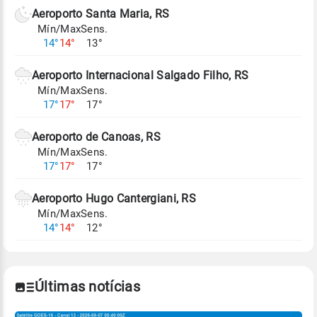
de Tempo e Estudos Climáticos (CPTEC).
Aeroporto Santa Maria, RS
Mín/Max
Sens.
Para obter mais informações sobre os dados
14°
14°
13°
climáticos,
clique aqui.
Aeroporto Internacional Salgado Filho, RS
Mín/Max
Sens.
17°
17°
17°
Aeroporto de Canoas, RS
Mín/Max
Sens.
17°
17°
17°
Aeroporto Hugo Cantergiani, RS
Mín/Max
Sens.
14°
14°
12°
Últimas notícias