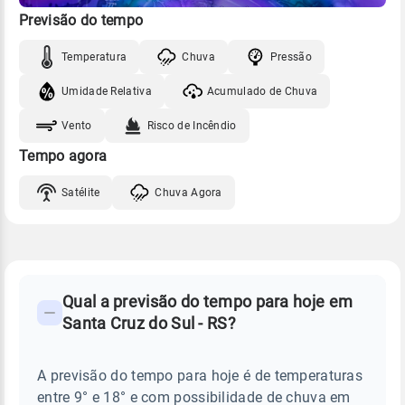
Previsão do tempo
Temperatura
Chuva
Pressão
Umidade Relativa
Acumulado de Chuva
Vento
Risco de Incêndio
Tempo agora
Satélite
Chuva Agora
FAQ
CLIMA,
PREVISÃO
Qual a previsão do tempo para hoje em
-
DO
Santa Cruz do Sul - RS?
TEMPO
Perguntas
HOJE
E
frequentes
NOTÍCIAS
EM
A previsão do tempo para hoje é de temperaturas
sobre
SANTA
entre 9° e 18° e com possibilidade de chuva em
CRUZ
chuva