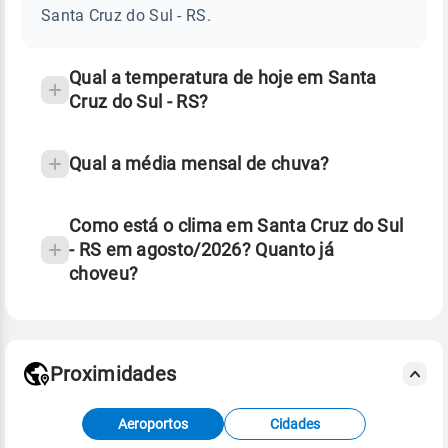
DO
Santa Cruz do Sul - RS.
SUL
e
-
temperatura
RS
Qual a temperatura de hoje em Santa
Cruz do Sul - RS?
Qual a média mensal de chuva?
Como está o clima em Santa Cruz do Sul
- RS em agosto/2026? Quanto já
choveu?
Fonte: 30 anos de dados de reanálise ERA5.
Proximidades
Fonte: dados combinados de estações
Aeroportos
Cidades
meteorológicas e satélite do Centro de Previsão