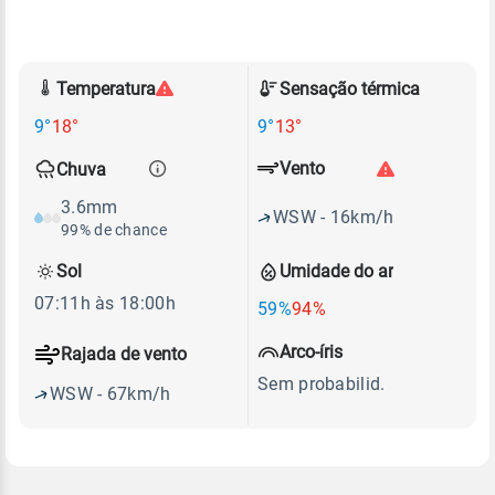
Temperatura
Sensação térmica
9°
18°
9°
13°
Vento
Chuva
3.6mm
WSW - 16km/h
99% de chance
Sol
Umidade do ar
07:11h às 18:00h
59%
94%
Arco-íris
Rajada de vento
Sem probabilid.
WSW - 67km/h