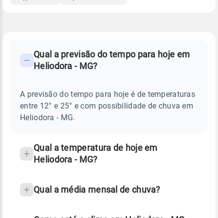
FAQ
CLIMA,
PREVISÃO
Qual a previsão do tempo para hoje em
-
DO
Heliodora - MG?
TEMPO
Perguntas
HOJE
E
frequentes
NOTÍCIAS
EM
A previsão do tempo para hoje é de temperaturas
sobre
HELIODORA
entre 12° e 25° e com possibilidade de chuva em
-
chuva
MG
Heliodora - MG.
e
temperatura
Qual a temperatura de hoje em
Heliodora - MG?
Qual a média mensal de chuva?