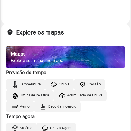
Explore os mapas
Mapas
Explore sua região no mapa
Previsão do tempo
Temperatura
Chuva
Pressão
Umidade Relativa
Acumulado de Chuva
Vento
Risco de Incêndio
Tempo agora
Satélite
Chuva Agora