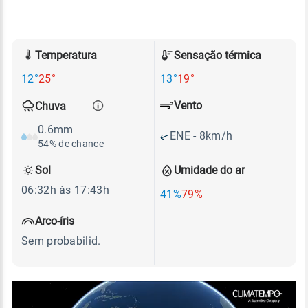
Temperatura
Sensação térmica
12°
25°
13°
19°
Vento
Chuva
0.6mm
ENE - 8km/h
54% de chance
Sol
Umidade do ar
06:32h às 17:43h
41%
79%
Arco-íris
Sem probabilid.