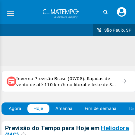
Faç
seu
logi
São Paulo, SP
Inverno Previsão Brasil (07/08): Rajadas de
arrow_forward
newspaper
vento de até 110 km/h no litoral e leste de SP
e sul do RJ
Agora
Hoje
Amanhã
Fim de semana
15 
Previsão do Tempo para Hoje
em
Heliodora