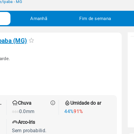
e
/
Ipaba - MG
Amanhã
Fim de semana
paba (MG)
arde.
 térmica
Chuva
Umidade do ar
0.0mm
44%
91%
Arco-íris
Sem probabilid.