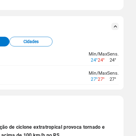
se ERA5.
s meteorológicas e satélite do Centro de Previsão
TEC).
Cidades
os dados climáticos,
clique aqui.
Mín/Max
Sens.
24°
24°
24°
Mín/Max
Sens.
27°
27°
27°
ão de ciclone extratropical provoca tornado e
 acima de 100 km/h no RS