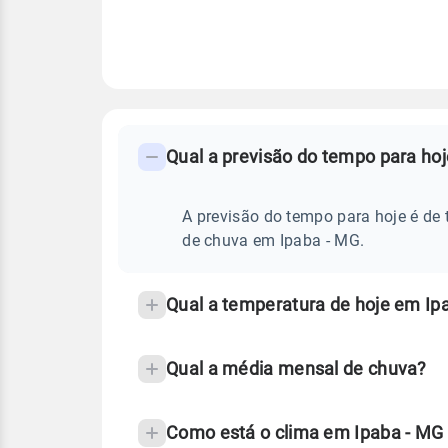
FAQ
CLIMA,
PREVISÃO
Qual a previsão do tempo para ho
-
DO
TEMPO
Perguntas
HOJE
E
frequentes
A previsão do tempo para hoje é de 
NOTÍCIAS
EM
sobre
de chuva em Ipaba - MG.
IPABA
-
chuva
MG
e
Qual a temperatura de hoje em Ip
temperatura
Qual a média mensal de chuva?
Como está o clima em Ipaba - MG