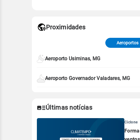
Fonte: 30 anos de dados de reanáli
Proximidades
Fonte: dados combinados de estaçõe
de Tempo e Estudos Climáticos (CP
Aeroportos
Para obter mais informações sobre 
Aeroporto Usiminas, MG
Aeroporto Governador Valadares, MG
Últimas notícias
Ciclone
Formaç
ventos