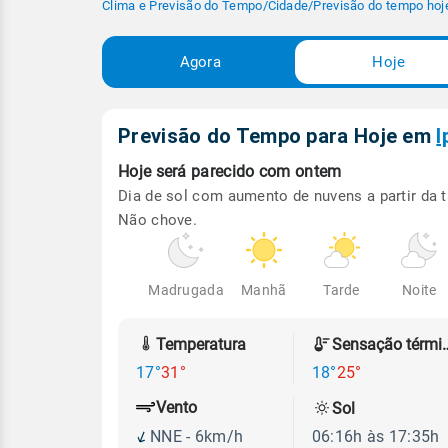
Clima e Previsão do Tempo
/
Cidade
/
Previsão do tempo hoj
Agora
Hoje
Previsão do Tempo para Hoje
em
I
Hoje será
parecido com ontem
Dia de sol com aumento de nuvens a partir da t
Não chove.
Madrugada
Manhã
Tarde
Noite
Temperatura
Sensação
17°
31°
18°
25°
Vento
Sol
NNE - 6km/h
06:16h às 17:35h