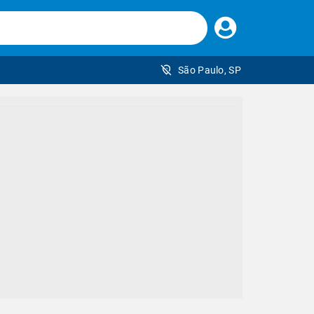
Faça
seu
login
São Paulo, SP