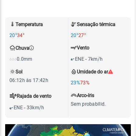
Temperatura
Sensação térmica
20°
34°
20°
27°
Vento
Chuva
ENE - 7km/h
0.0mm
Sol
Umidade do ar
06:12h às 17:42h
23%
73%
Arco-íris
Rajada de vento
Sem probabilid.
ENE - 33km/h