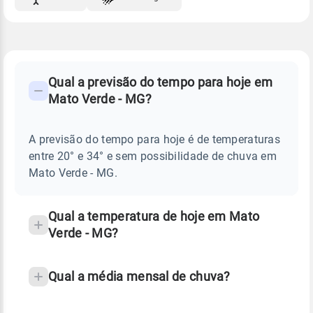
FAQ
CLIMA,
PREVISÃO
Qual a previsão do tempo para hoje em
-
DO
Mato Verde - MG?
TEMPO
Perguntas
HOJE
E
frequentes
NOTÍCIAS
EM
A previsão do tempo para hoje é de temperaturas
sobre
MATO
entre 20° e 34° e sem possibilidade de chuva em
VERDE
chuva
-
Mato Verde - MG.
MG
e
temperatura
Qual a temperatura de hoje em Mato
Verde - MG?
Qual a média mensal de chuva?