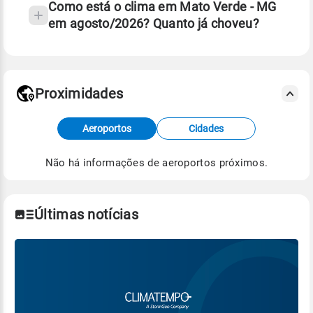
Como está o clima em Mato Verde - MG
em agosto/2026? Quanto já choveu?
Fonte: 30 anos de dados de reanálise ERA5.
Proximidades
Fonte: dados combinados de estações
Aeroportos
Cidades
meteorológicas e satélite do Centro de Previsão
de Tempo e Estudos Climáticos (CPTEC).
Não há informações de aeroportos próximos.
Para obter mais informações sobre os dados
climáticos,
clique aqui.
Últimas notícias