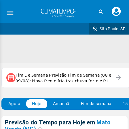
Faç
seu
logi
São Paulo, SP
Fim De Semana Previsão Fim de Semana (08 e
arrow_forward
newspaper
09/08): Nova frente fria traz chuva forte e frio
para áreas do país
Agora
Hoje
Amanhã
Fim de semana
15 
Previsão do Tempo para Hoje
em
Mato