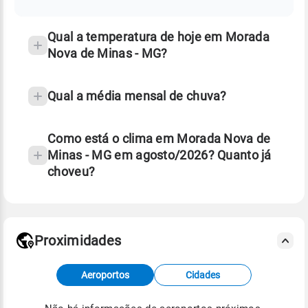
-
temperatura
MG
Qual a temperatura de hoje em Morada
Nova de Minas - MG?
Qual a média mensal de chuva?
Como está o clima em Morada Nova de
Minas - MG em agosto/2026? Quanto já
choveu?
Fonte: 30 anos de dados de reanálise ERA5.
Proximidades
Fonte: dados combinados de estações
Aeroportos
Cidades
meteorológicas e satélite do Centro de Previsão
de Tempo e Estudos Climáticos (CPTEC).