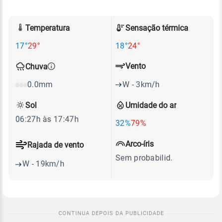
Temperatura
Sensação térmica
17°
29°
18°
24°
Vento
Chuva
W - 3km/h
0.0mm
Sol
Umidade do ar
06:27h às 17:47h
32%
79%
Arco-íris
Rajada de vento
Sem probabilid.
W - 19km/h