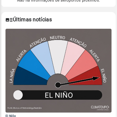
Não há informações de aeroportos próximos.
Para obter mais informações sobre os dados
climáticos,
clique aqui.
Últimas notícias
El Niño