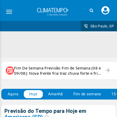
Faç
seu
logi
São Paulo, SP
Fim De Semana Previsão Fim de Semana (08 e
arrow_forward
newspaper
09/08): Nova frente fria traz chuva forte e frio
para áreas do país
Agora
Hoje
Amanhã
Fim de semana
15 
Previsão do Tempo para Hoje
em