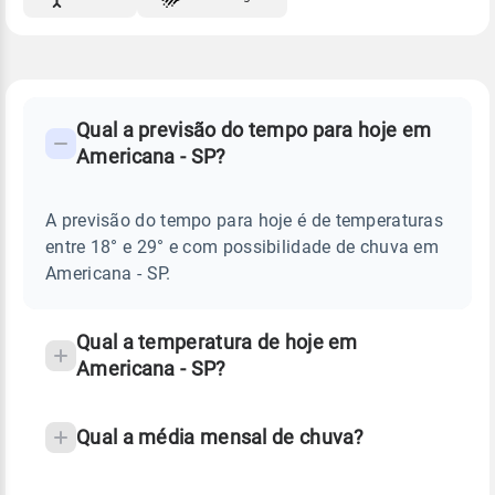
FAQ
CLIMA,
PREVISÃO
Qual a previsão do tempo para hoje em
-
DO
Americana - SP?
TEMPO
Perguntas
HOJE
E
frequentes
NOTÍCIAS
EM
A previsão do tempo para hoje é de temperaturas
sobre
AMERICANA
entre 18° e 29° e com possibilidade de chuva em
-
chuva
SP
Americana - SP.
e
temperatura
Qual a temperatura de hoje em
Americana - SP?
Qual a média mensal de chuva?