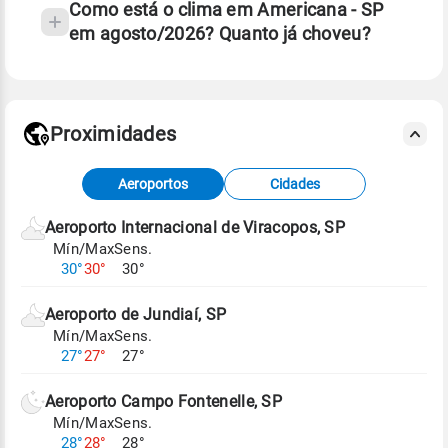
Como está o clima em Americana - SP
em agosto/2026? Quanto já choveu?
Fonte: 30 anos de dados de reanálise ERA5.
Proximidades
Fonte: dados combinados de estações
Aeroportos
Cidades
meteorológicas e satélite do Centro de Previsão
de Tempo e Estudos Climáticos (CPTEC).
Aeroporto Internacional de Viracopos, SP
Mín/Max
Sens.
Para obter mais informações sobre os dados
30°
30°
30°
climáticos,
clique aqui.
Aeroporto de Jundiaí, SP
Mín/Max
Sens.
27°
27°
27°
Aeroporto Campo Fontenelle, SP
Mín/Max
Sens.
28°
28°
28°