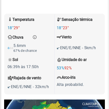
Temperatura
Sensação térmica
18°
29°
18°
23°
Vento
Chuva
5.6mm
ENE/E/NNE - 5km/h
67% de chance
Sol
Umidade do ar
06:39h às 17:50h
53%
92%
Arco-íris
Rajada de vento
Alta probabilid.
ENE/E/NNE - 32km/h