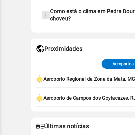
Como está o clima em Pedra Dour
choveu?
Fonte: 30 anos de dados de reanáli
Proximidades
Fonte: dados combinados de estaçõe
de Tempo e Estudos Climáticos (CP
Aeroportos
Para obter mais informações sobre 
Aeroporto Regional da Zona da Mata, M
Aeroporto de Campos dos Goytacazes, R
Últimas notícias