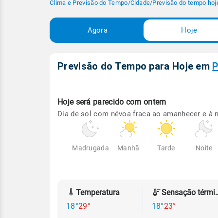
Clima e Previsão do Tempo
/
Cidade
/
Previsão do tempo hoj
Agora
Hoje
Previsão do Tempo para Hoje
em
P
Hoje será
parecido com ontem
Dia de sol com névoa fraca ao amanhecer e à n
Madrugada
Manhã
Tarde
Noite
Temperatura
Sensação
18°
29°
18°
23°