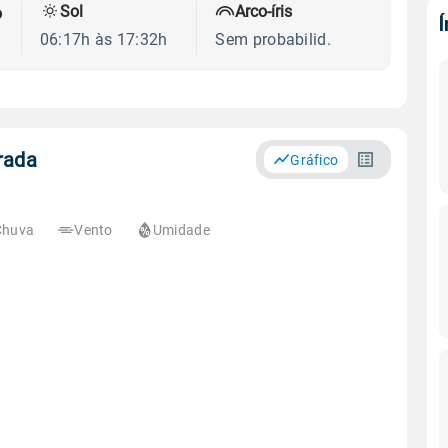
Sol
Arco-íris
o
06:17h às 17:32h
Sem probabilid.
rada
Gráfico
Chuva
Vento
Umidade