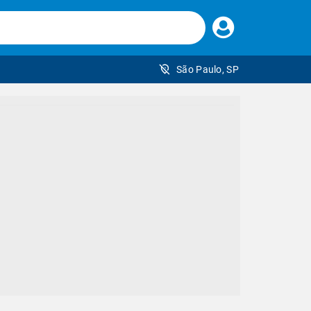
Faça
seu
login
São Paulo, SP