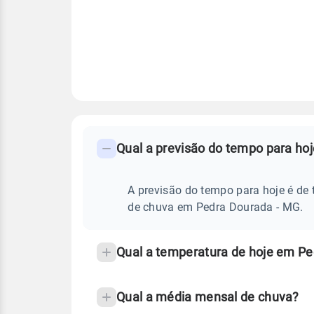
FAQ
CLIMA,
PREVISÃO
Qual a previsão do tempo para ho
-
DO
TEMPO
Perguntas
HOJE
E
frequentes
A previsão do tempo para hoje é de 
NOTÍCIAS
EM
sobre
de chuva em Pedra Dourada - MG.
PEDRA
DOURADA
chuva
-
MG
e
Qual a temperatura de hoje em P
temperatura
Qual a média mensal de chuva?