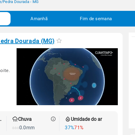
e
/
Pedra Dourada - MG
Amanhã
Fim de semana
edra Dourada (MG)
oite.
 térmica
Chuva
Umidade do ar
0.0mm
37%
71%