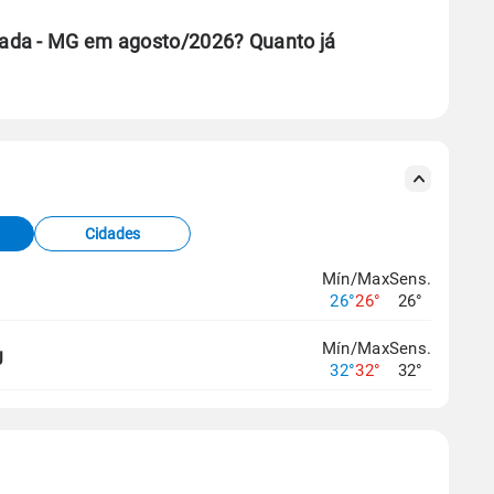
ada - MG em agosto/2026? Quanto já
se ERA5.
s meteorológicas e satélite do Centro de Previsão
TEC).
Cidades
os dados climáticos,
clique aqui.
Mín/Max
Sens.
G
26°
26°
26°
Mín/Max
Sens.
J
32°
32°
32°