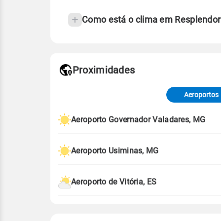
Como está o clima em Resplendor
Fonte: 30 anos de dados de reanáli
Proximidades
Fonte: dados combinados de estaçõe
de Tempo e Estudos Climáticos (CP
Aeroportos
Para obter mais informações sobre 
Aeroporto Governador Valadares, MG
Aeroporto Usiminas, MG
Aeroporto de Vitória, ES