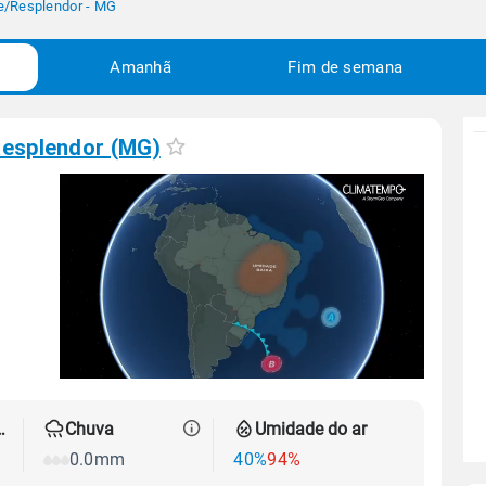
e
/
Resplendor - MG
Amanhã
Fim de semana
esplendor (MG)
 térmica
Chuva
Umidade do ar
0.0mm
40%
94%