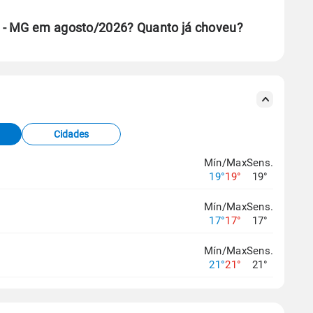
 - MG em agosto/2026? Quanto já choveu?
se ERA5.
s meteorológicas e satélite do Centro de Previsão
TEC).
Cidades
os dados climáticos,
clique aqui.
Mín/Max
Sens.
19°
19°
19°
Mín/Max
Sens.
17°
17°
17°
Mín/Max
Sens.
21°
21°
21°