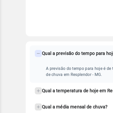
FAQ
CLIMA,
PREVISÃO
Qual a previsão do tempo para ho
-
DO
TEMPO
Perguntas
HOJE
E
frequentes
A previsão do tempo para hoje é de 
NOTÍCIAS
EM
sobre
de chuva em Resplendor - MG.
RESPLENDOR
-
chuva
MG
e
Qual a temperatura de hoje em Re
temperatura
Qual a média mensal de chuva?