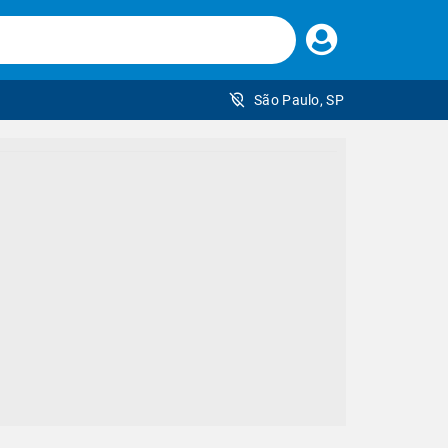
Faça
seu
login
São Paulo, SP