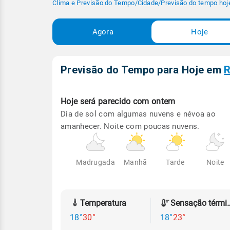
Clima e Previsão do Tempo
/
Cidade
/
Previsão do tempo hoj
Agora
Hoje
Previsão do Tempo para Hoje
em
R
Hoje será
parecido com ontem
Dia de sol com algumas nuvens e névoa ao
amanhecer. Noite com poucas nuvens.
Madrugada
Manhã
Tarde
Noite
Temperatura
Sensação
18°
30°
18°
23°