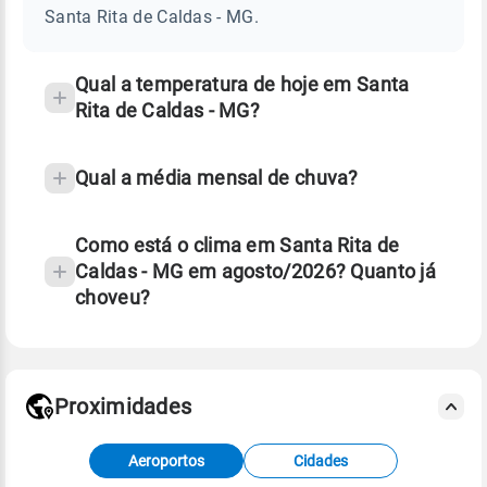
DE
Santa Rita de Caldas - MG.
CALDAS
e
-
temperatura
MG
Qual a temperatura de hoje em Santa
Rita de Caldas - MG?
Qual a média mensal de chuva?
Como está o clima em Santa Rita de
Caldas - MG em agosto/2026? Quanto já
choveu?
Fonte: 30 anos de dados de reanálise ERA5.
Proximidades
Fonte: dados combinados de estações
Aeroportos
Cidades
meteorológicas e satélite do Centro de Previsão