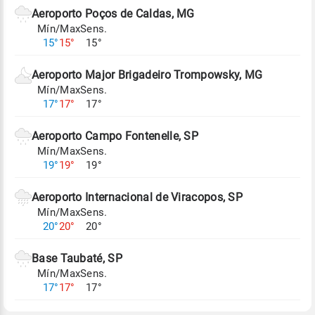
de Tempo e Estudos Climáticos (CPTEC).
Aeroporto Poços de Caldas, MG
Mín/Max
Sens.
Para obter mais informações sobre os dados
15°
15°
15°
climáticos,
clique aqui.
Aeroporto Major Brigadeiro Trompowsky, MG
Mín/Max
Sens.
17°
17°
17°
Aeroporto Campo Fontenelle, SP
Mín/Max
Sens.
19°
19°
19°
Aeroporto Internacional de Viracopos, SP
Mín/Max
Sens.
20°
20°
20°
Base Taubaté, SP
Mín/Max
Sens.
17°
17°
17°