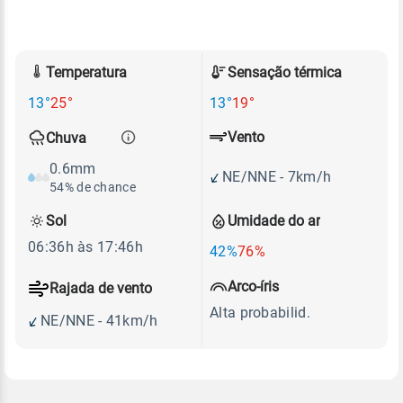
Temperatura
Sensação térmica
13°
25°
13°
19°
Vento
Chuva
0.6mm
NE/NNE - 7km/h
54% de chance
Sol
Umidade do ar
06:36h às 17:46h
42%
76%
Arco-íris
Rajada de vento
Alta probabilid.
NE/NNE - 41km/h