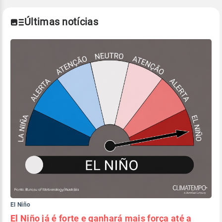
Últimas notícias
El Niño
El Niño já é forte e ganhará mais força até a