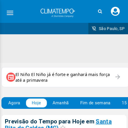
Faç
seu
logi
São Paulo, SP
El Niño El Niño já é forte e ganhará mais força
arrow_forward
newspaper
até a primavera
Agora
Hoje
Amanhã
Fim de semana
15 
Previsão do Tempo para Hoje
em
Santa