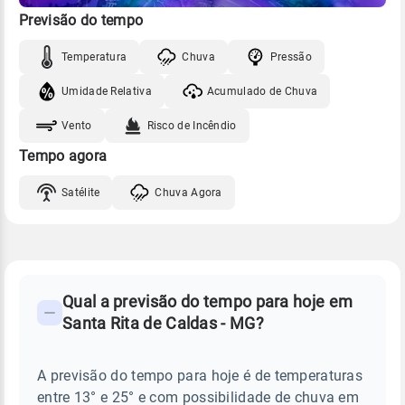
Previsão do tempo
Temperatura
Chuva
Pressão
Umidade Relativa
Acumulado de Chuva
Vento
Risco de Incêndio
Tempo agora
Satélite
Chuva Agora
FAQ
CLIMA,
PREVISÃO
Qual a previsão do tempo para hoje em
-
DO
Santa Rita de Caldas - MG?
TEMPO
Perguntas
HOJE
E
frequentes
NOTÍCIAS
EM
A previsão do tempo para hoje é de temperaturas
sobre
SANTA
entre 13° e 25° e com possibilidade de chuva em
RITA
chuva