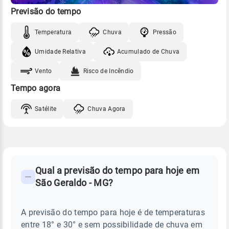
Previsão do tempo
Temperatura
Chuva
Pressão
Umidade Relativa
Acumulado de Chuva
Vento
Risco de Incêndio
Tempo agora
Satélite
Chuva Agora
FAQ
CLIMA,
PREVISÃO
Qual a previsão do tempo para hoje em
-
DO
São Geraldo - MG?
TEMPO
Perguntas
HOJE
E
frequentes
NOTÍCIAS
EM
A previsão do tempo para hoje é de temperaturas
sobre
SÃO
entre 18° e 30° e sem possibilidade de chuva em
GERALDO
chuva