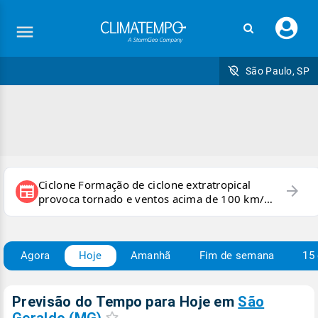
Faç
seu
logi
São Paulo, SP
Ciclone Formação de ciclone extratropical
arrow_forward
newspaper
provoca tornado e ventos acima de 100 km/h
no RS
Agora
Hoje
Amanhã
Fim de semana
15 
Previsão do Tempo para Hoje
em
São