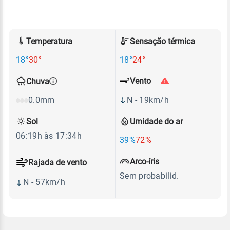
Temperatura
Sensação térmica
18°
30°
18°
24°
Vento
Chuva
N - 19km/h
0.0mm
Sol
Umidade do ar
06:19h às 17:34h
39%
72%
Arco-íris
Rajada de vento
Sem probabilid.
N - 57km/h