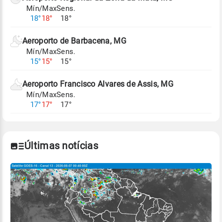
Mín/Max
Sens.
Para obter mais informações sobre os dados
18°
18°
18°
climáticos,
clique aqui.
Aeroporto de Barbacena, MG
Mín/Max
Sens.
15°
15°
15°
Aeroporto Francisco Alvares de Assis, MG
Mín/Max
Sens.
17°
17°
17°
Últimas notícias