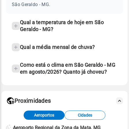
-
São Geraldo - MG.
MG
e
temperatura
Qual a temperatura de hoje em São
Geraldo - MG?
Qual a média mensal de chuva?
Como está o clima em São Geraldo - MG
em agosto/2026? Quanto já choveu?
Fonte: 30 anos de dados de reanálise ERA5.
Proximidades
Fonte: dados combinados de estações
Aeroportos
Cidades
meteorológicas e satélite do Centro de Previsão
de Tempo e Estudos Climáticos (CPTEC).
Aeroporto Regional da Zona da Mata, MG