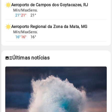
de Tempo e Estudos Climáticos (CPTEC).
Aeroporto de Campos dos Goytacazes, RJ
Mín/Max
Sens.
Para obter mais informações sobre os dados
21°
21°
21°
climáticos,
clique aqui.
Aeroporto Regional da Zona da Mata, MG
Mín/Max
Sens.
16°
16°
16°
Últimas notícias