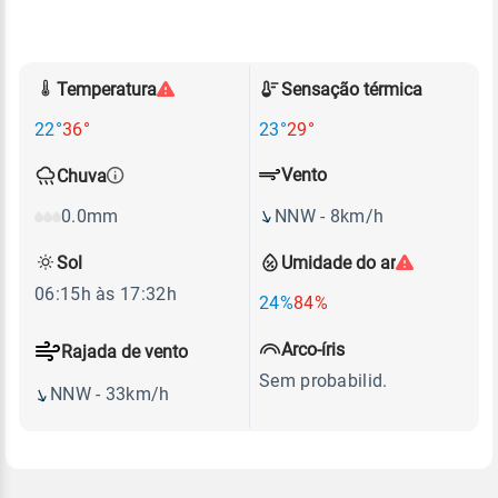
Temperatura
Sensação térmica
22°
36°
23°
29°
Vento
Chuva
NNW - 8km/h
0.0mm
Sol
Umidade do ar
06:15h às 17:32h
24%
84%
Arco-íris
Rajada de vento
Sem probabilid.
NNW - 33km/h