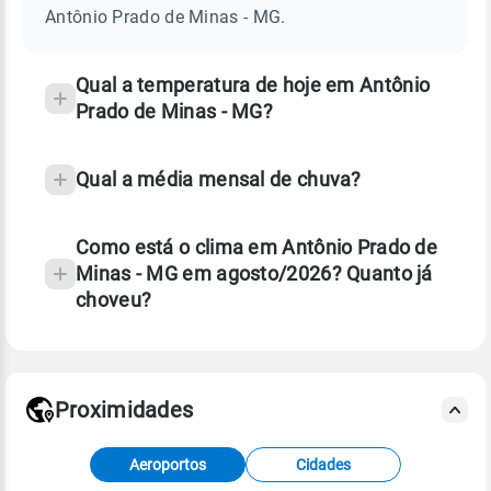
DE
Antônio Prado de Minas - MG.
MINAS
e
-
temperatura
MG
Qual a temperatura de hoje em Antônio
Prado de Minas - MG?
Qual a média mensal de chuva?
Como está o clima em Antônio Prado de
Minas - MG em agosto/2026? Quanto já
choveu?
Fonte: 30 anos de dados de reanálise ERA5.
Proximidades
Fonte: dados combinados de estações
Aeroportos
Cidades
meteorológicas e satélite do Centro de Previsão