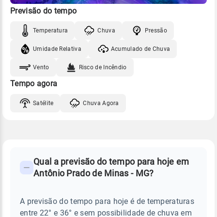
Previsão do tempo
Temperatura
Chuva
Pressão
Umidade Relativa
Acumulado de Chuva
Vento
Risco de Incêndio
Tempo agora
Satélite
Chuva Agora
FAQ
CLIMA,
PREVISÃO
Qual a previsão do tempo para hoje em
-
DO
Antônio Prado de Minas - MG?
TEMPO
Perguntas
HOJE
E
frequentes
NOTÍCIAS
EM
A previsão do tempo para hoje é de temperaturas
sobre
ANTÔNIO
entre 22° e 36° e sem possibilidade de chuva em
PRADO
chuva