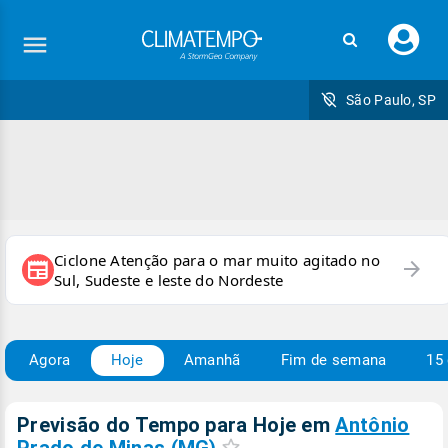
Faç
seu
logi
São Paulo, SP
Ciclone Atenção para o mar muito agitado no
arrow_forward
newspaper
Sul, Sudeste e leste do Nordeste
Agora
Hoje
Amanhã
Fim de semana
15 
Previsão do Tempo para Hoje
em
Antônio