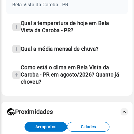
DA
Bela Vista da Caroba - PR.
CAROBA
e
-
temperatura
PR
Qual a temperatura de hoje em Bela
Vista da Caroba - PR?
Qual a média mensal de chuva?
Como está o clima em Bela Vista da
Caroba - PR em agosto/2026? Quanto já
choveu?
Fonte: 30 anos de dados de reanálise ERA5.
Proximidades
Fonte: dados combinados de estações
Aeroportos
Cidades
meteorológicas e satélite do Centro de Previsão