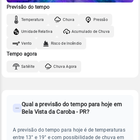
Previsão do tempo
Temperatura
Chuva
Pressão
Umidade Relativa
Acumulado de Chuva
Vento
Risco de Incêndio
Tempo agora
Satélite
Chuva Agora
FAQ
CLIMA,
PREVISÃO
Qual a previsão do tempo para hoje em
-
DO
Bela Vista da Caroba - PR?
TEMPO
Perguntas
HOJE
E
frequentes
NOTÍCIAS
EM
A previsão do tempo para hoje é de temperaturas
sobre
BELA
entre 13° e 19° e com possibilidade de chuva em
VISTA
chuva