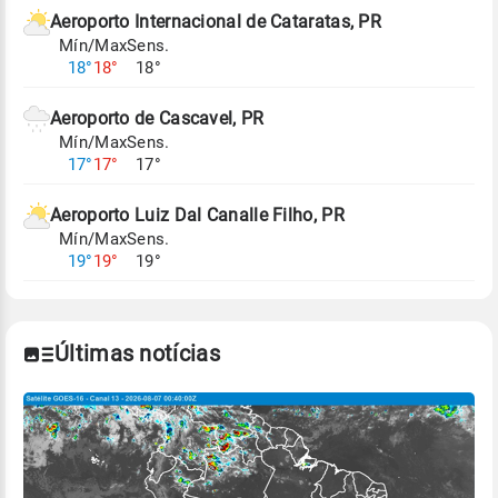
de Tempo e Estudos Climáticos (CPTEC).
Aeroporto Internacional de Cataratas, PR
Mín/Max
Sens.
Para obter mais informações sobre os dados
18°
18°
18°
climáticos,
clique aqui.
Aeroporto de Cascavel, PR
Mín/Max
Sens.
17°
17°
17°
Aeroporto Luiz Dal Canalle Filho, PR
Mín/Max
Sens.
19°
19°
19°
Últimas notícias