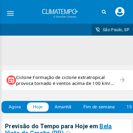
Faç
seu
logi
São Paulo, SP
Ciclone Formação de ciclone extratropical
arrow_forward
newspaper
provoca tornado e ventos acima de 100 km/h
no RS
Agora
Hoje
Amanhã
Fim de semana
15 
Previsão do Tempo para Hoje
em
Bela