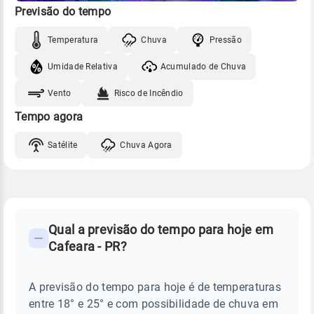
Previsão do tempo
Temperatura
Chuva
Pressão
Umidade Relativa
Acumulado de Chuva
Vento
Risco de Incêndio
Tempo agora
Satélite
Chuva Agora
FAQ
CLIMA,
PREVISÃO
Qual a previsão do tempo para hoje em
-
DO
Cafeara - PR?
TEMPO
Perguntas
HOJE
E
frequentes
NOTÍCIAS
EM
A previsão do tempo para hoje é de temperaturas
sobre
CAFEARA
entre 18° e 25° e com possibilidade de chuva em
-
chuva