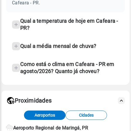
PR
Cafeara - PR.
e
temperatura
Qual a temperatura de hoje em Cafeara -
PR?
Qual a média mensal de chuva?
Como está o clima em Cafeara - PR em
agosto/2026? Quanto já choveu?
Fonte: 30 anos de dados de reanálise ERA5.
Proximidades
Fonte: dados combinados de estações
Aeroportos
Cidades
meteorológicas e satélite do Centro de Previsão
de Tempo e Estudos Climáticos (CPTEC).
Aeroporto Regional de Maringá, PR