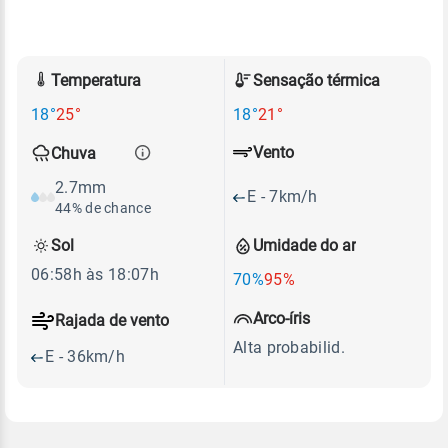
Temperatura
Sensação térmica
18°
25°
18°
21°
Vento
Chuva
2.7mm
E - 7km/h
44% de chance
Sol
Umidade do ar
06:58h às 18:07h
70%
95%
Arco-íris
Rajada de vento
Alta probabilid.
E - 36km/h