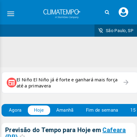
Faç
seu
logi
São Paulo, SP
El Niño El Niño já é forte e ganhará mais força
arrow_forward
newspaper
até a primavera
Agora
Hoje
Amanhã
Fim de semana
15 
Previsão do Tempo para Hoje
em
Cafeara