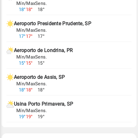
Mín/Max
Sens.
Para obter mais informações sobre os dados
18°
18°
18°
climáticos,
clique aqui.
Aeroporto Presidente Prudente, SP
Mín/Max
Sens.
17°
17°
17°
Aeroporto de Londrina, PR
Mín/Max
Sens.
15°
15°
15°
Aeroporto de Assis, SP
Mín/Max
Sens.
18°
18°
18°
Usina Porto Primavera, SP
Mín/Max
Sens.
19°
19°
19°