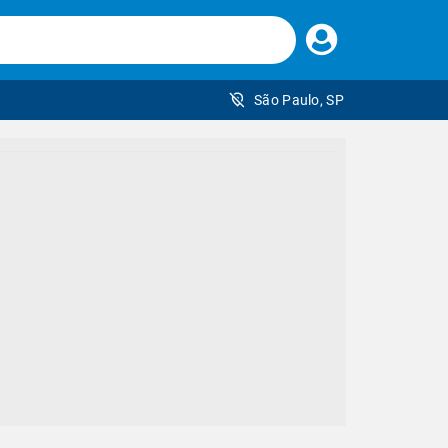
Faça
seu
login
São Paulo, SP