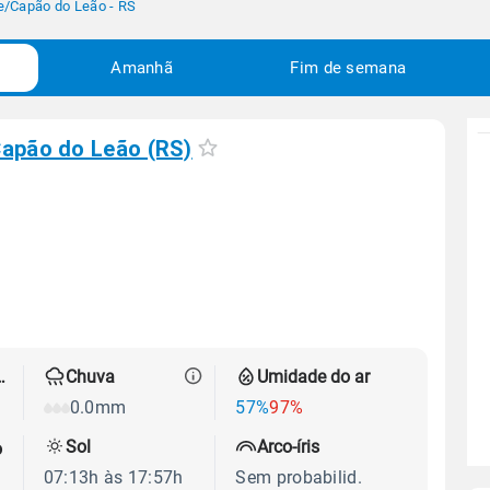
e
/
Capão do Leão - RS
Amanhã
Fim de semana
apão do Leão (RS)
 térmica
Chuva
Umidade do ar
0.0mm
57%
97%
Sol
Arco-íris
o
07:13h às 17:57h
Sem probabilid.