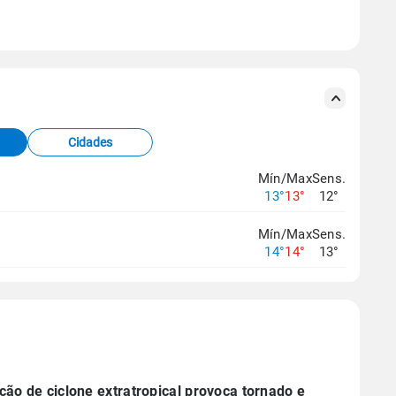
se ERA5.
s meteorológicas e satélite do Centro de Previsão
TEC).
Cidades
os dados climáticos,
clique aqui.
Mín/Max
Sens.
13°
13°
12°
Mín/Max
Sens.
14°
14°
13°
ão de ciclone extratropical provoca tornado e