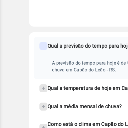
FAQ
CLIMA,
PREVISÃO
Qual a previsão do tempo para ho
-
DO
TEMPO
Perguntas
HOJE
E
frequentes
A previsão do tempo para hoje é de 
NOTÍCIAS
EM
sobre
chuva em Capão do Leão - RS.
CAPÃO
DO
chuva
LEÃO
-
e
Qual a temperatura de hoje em Ca
RS
temperatura
Qual a média mensal de chuva?
Como está o clima em Capão do L