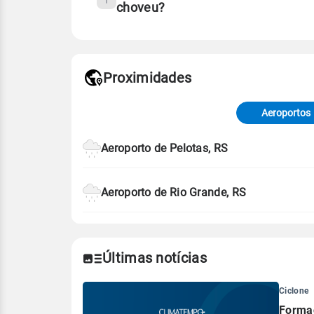
choveu?
Fonte: 30 anos de dados de reanáli
Proximidades
Fonte: dados combinados de estaçõe
de Tempo e Estudos Climáticos (CP
Aeroportos
Para obter mais informações sobre 
Aeroporto de Pelotas, RS
Aeroporto de Rio Grande, RS
Últimas notícias
Ciclone
Formaç