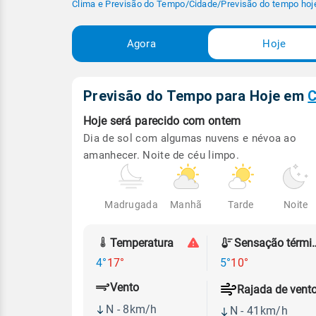
Clima e Previsão do Tempo
/
Cidade
/
Previsão do tempo hoj
Agora
Hoje
Previsão do Tempo para Hoje
em
C
Hoje será
parecido com ontem
Dia de sol com algumas nuvens e névoa ao
amanhecer. Noite de céu limpo.
Madrugada
Manhã
Tarde
Noite
Temperatura
Sensação
4°
17°
5°
10°
Vento
Rajada de vent
N - 8km/h
N - 41km/h