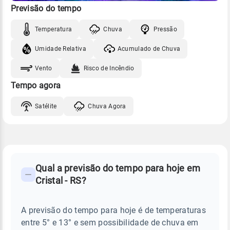
Previsão do tempo
Temperatura
Chuva
Pressão
Umidade Relativa
Acumulado de Chuva
Vento
Risco de Incêndio
Tempo agora
Satélite
Chuva Agora
FAQ
CLIMA,
PREVISÃO
Qual a previsão do tempo para hoje em
-
DO
Cristal - RS?
TEMPO
Perguntas
HOJE
E
frequentes
NOTÍCIAS
EM
A previsão do tempo para hoje é de temperaturas
sobre
CRISTAL
entre 5° e 13° e sem possibilidade de chuva em
-
chuva