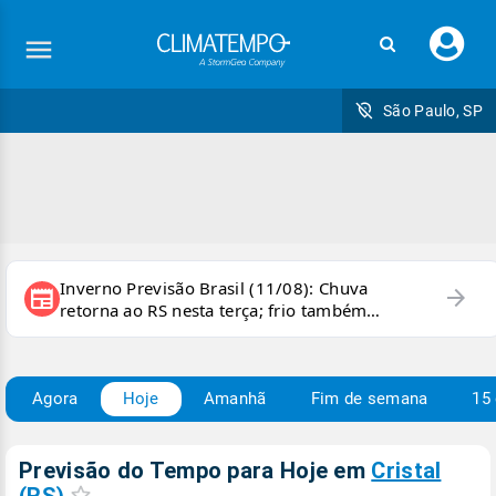
Faç
seu
logi
São Paulo, SP
Inverno Previsão Brasil (11/08): Chuva
arrow_forward
newspaper
retorna ao RS nesta terça; frio também
persiste e há chance de geada
Agora
Hoje
Amanhã
Fim de semana
15 
Previsão do Tempo para Hoje
em
Cristal