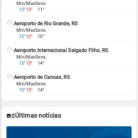
Mín/Max
Sens.
Para obter mais informações sobre os dados
13°
13°
11°
climáticos,
clique aqui.
Aeroporto de Rio Grande, RS
Mín/Max
Sens.
12°
12°
10°
Aeroporto Internacional Salgado Filho, RS
Mín/Max
Sens.
15°
15°
14°
Aeroporto de Canoas, RS
Mín/Max
Sens.
15°
15°
14°
Últimas notícias