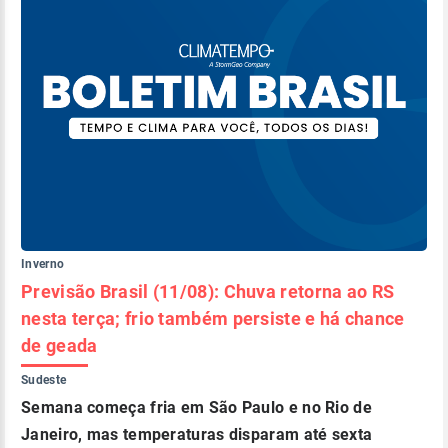
Inverno
Previsão Brasil (11/08): Chuva retorna ao RS
nesta terça; frio também persiste e há chance
de geada
Sudeste
Semana começa fria em São Paulo e no Rio de
Janeiro, mas temperaturas disparam até sexta