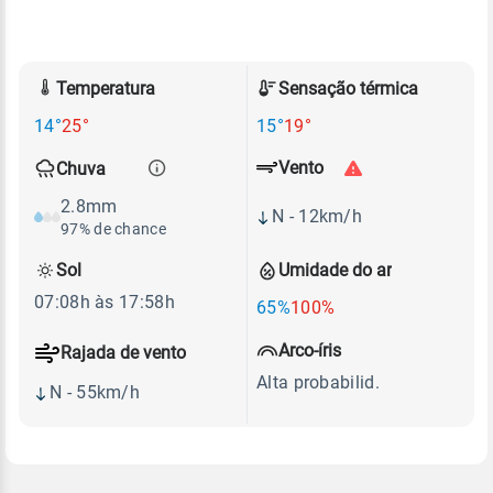
Temperatura
Sensação térmica
14°
25°
15°
19°
Vento
Chuva
2.8mm
N - 12km/h
97% de chance
Sol
Umidade do ar
07:08h às 17:58h
65%
100%
Arco-íris
Rajada de vento
Alta probabilid.
N - 55km/h