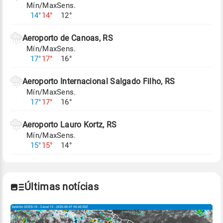
Mín/Max
Sens.
Para obter mais informações sobre os dados
14°
14°
12°
climáticos,
clique aqui.
Aeroporto de Canoas, RS
Mín/Max
Sens.
17°
17°
16°
Aeroporto Internacional Salgado Filho, RS
Mín/Max
Sens.
17°
17°
16°
Aeroporto Lauro Kortz, RS
Mín/Max
Sens.
15°
15°
14°
Últimas notícias