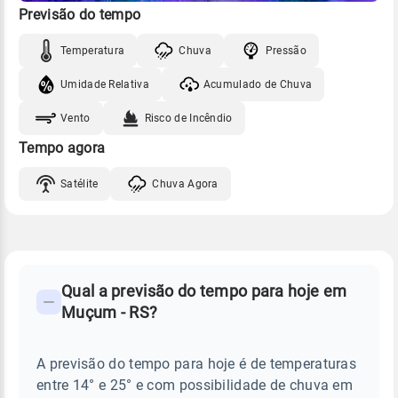
Previsão do tempo
Temperatura
Chuva
Pressão
Umidade Relativa
Acumulado de Chuva
Vento
Risco de Incêndio
Tempo agora
Satélite
Chuva Agora
FAQ
CLIMA,
PREVISÃO
Qual a previsão do tempo para hoje em
-
DO
Muçum - RS?
TEMPO
Perguntas
HOJE
E
frequentes
NOTÍCIAS
EM
A previsão do tempo para hoje é de temperaturas
sobre
MUÇUM
entre 14° e 25° e com possibilidade de chuva em
-
chuva