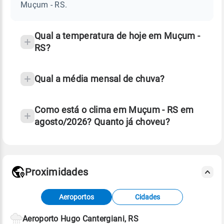
RS
Muçum - RS.
e
temperatura
Qual a temperatura de hoje em Muçum -
RS?
Qual a média mensal de chuva?
Como está o clima em Muçum - RS em
agosto/2026? Quanto já choveu?
Fonte: 30 anos de dados de reanálise ERA5.
Proximidades
Fonte: dados combinados de estações
Aeroportos
Cidades
meteorológicas e satélite do Centro de Previsão
de Tempo e Estudos Climáticos (CPTEC).
Aeroporto Hugo Cantergiani, RS