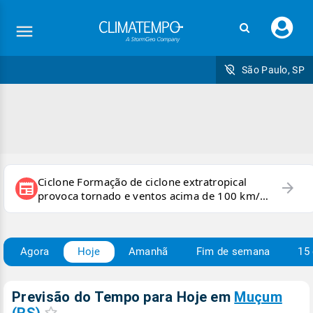
Faç
seu
logi
São Paulo, SP
Ciclone Formação de ciclone extratropical
arrow_forward
newspaper
provoca tornado e ventos acima de 100 km/h
no RS
Agora
Hoje
Amanhã
Fim de semana
15 
Previsão do Tempo para Hoje
em
Muçum