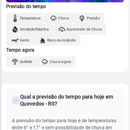
Previsão do tempo
Temperatura
Chuva
Pressão
Umidade Relativa
Acumulado de Chuva
Vento
Risco de Incêndio
Tempo agora
Satélite
Chuva Agora
FAQ
CLIMA,
PREVISÃO
Qual a previsão do tempo para hoje em
-
DO
Quevedos - RS?
TEMPO
Perguntas
HOJE
E
frequentes
NOTÍCIAS
EM
A previsão do tempo para hoje é de temperaturas
sobre
QUEVEDOS
entre 6° e 17° e sem possibilidade de chuva em
-
chuva