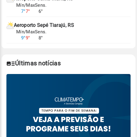
Mín/Max
Sens.
Para obter mais informações sobre os dados
7°
7°
6°
climáticos,
clique aqui.
Aeroporto Sepé Tiarajú, RS
Mín/Max
Sens.
9°
9°
8°
Últimas notícias