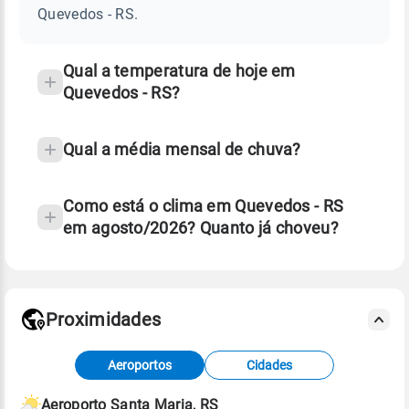
RS
Quevedos - RS.
e
temperatura
Qual a temperatura de hoje em
Quevedos - RS?
Qual a média mensal de chuva?
Como está o clima em Quevedos - RS
em agosto/2026? Quanto já choveu?
Fonte: 30 anos de dados de reanálise ERA5.
Proximidades
Fonte: dados combinados de estações
Aeroportos
Cidades
meteorológicas e satélite do Centro de Previsão
de Tempo e Estudos Climáticos (CPTEC).
Aeroporto Santa Maria, RS