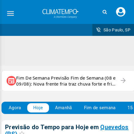
Faç
seu
logi
São Paulo, SP
Fim De Semana Previsão Fim de Semana (08 e
arrow_forward
newspaper
09/08): Nova frente fria traz chuva forte e frio
para áreas do país
Agora
Hoje
Amanhã
Fim de semana
15 
Previsão do Tempo para Hoje
em
Quevedos