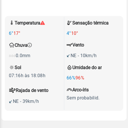
Temperatura
Sensação térmica
6°
17°
4°
10°
Vento
Chuva
NE - 10km/h
0.0mm
Sol
Umidade do ar
07:16h às 18:08h
66%
96%
Arco-íris
Rajada de vento
Sem probabilid.
NE - 39km/h