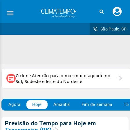
Faç
seu
logi
São Paulo, SP
Ciclone Atenção para o mar muito agitado no
arrow_forward
newspaper
Sul, Sudeste e leste do Nordeste
Agora
Hoje
Amanhã
Fim de semana
15 
Previsão do Tempo para Hoje
em