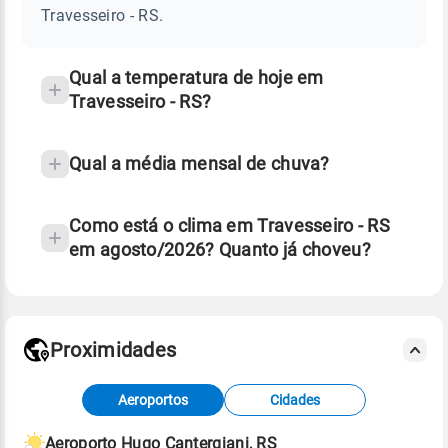
RS
Travesseiro - RS.
e
temperatura
Qual a temperatura de hoje em
Travesseiro - RS?
Qual a média mensal de chuva?
Como está o clima em Travesseiro - RS
em agosto/2026? Quanto já choveu?
Fonte: 30 anos de dados de reanálise ERA5.
Proximidades
Fonte: dados combinados de estações
Aeroportos
Cidades
meteorológicas e satélite do Centro de Previsão
de Tempo e Estudos Climáticos (CPTEC).
Aeroporto Hugo Cantergiani, RS