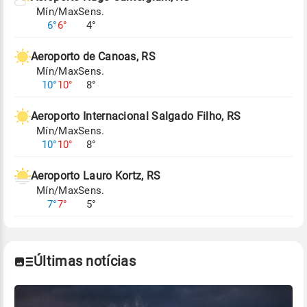
Mín/Max
Sens.
Para obter mais informações sobre os dados
6°
6°
4°
climáticos,
clique aqui.
Aeroporto de Canoas, RS
Mín/Max
Sens.
10°
10°
8°
Aeroporto Internacional Salgado Filho, RS
Mín/Max
Sens.
10°
10°
8°
Aeroporto Lauro Kortz, RS
Mín/Max
Sens.
7°
7°
5°
Últimas notícias