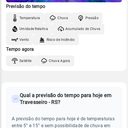
Previsão do tempo
Temperatura
Chuva
Pressão
Umidade Relativa
Acumulado de Chuva
Vento
Risco de Incêndio
Tempo agora
Satélite
Chuva Agora
FAQ
CLIMA,
PREVISÃO
Qual a previsão do tempo para hoje em
-
DO
Travesseiro - RS?
TEMPO
Perguntas
HOJE
E
frequentes
NOTÍCIAS
EM
A previsão do tempo para hoje é de temperaturas
sobre
TRAVESSEIRO
entre 5° e 15° e sem possibilidade de chuva em
-
chuva