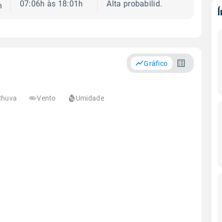
07:06h às 18:01h
Alta probabilid.
h
Gráfico
Chuva
Vento
Umidade