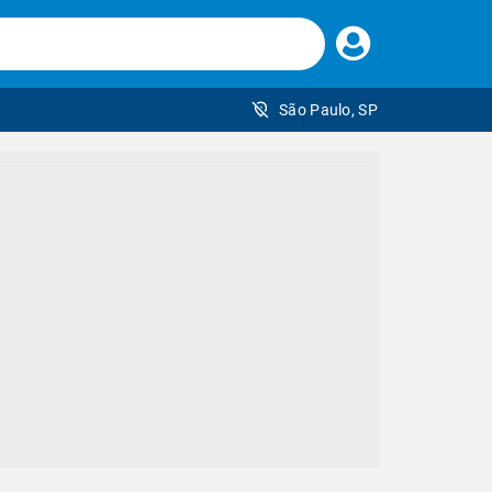
Faça
seu
login
São Paulo, SP