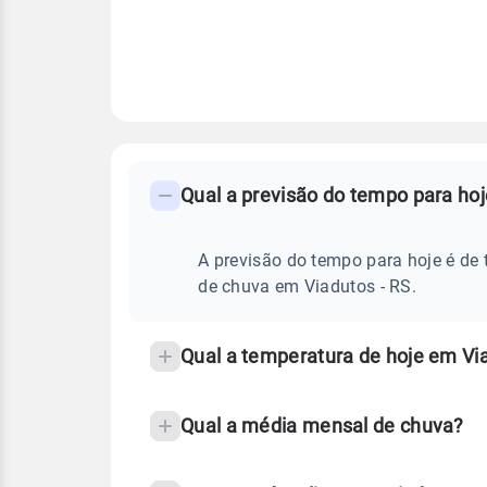
FAQ
CLIMA,
PREVISÃO
Qual a previsão do tempo para hoj
-
DO
TEMPO
Perguntas
HOJE
E
frequentes
A previsão do tempo para hoje é de 
NOTÍCIAS
EM
sobre
de chuva em Viadutos - RS.
VIADUTOS
-
chuva
RS
e
Qual a temperatura de hoje em Vi
temperatura
Qual a média mensal de chuva?