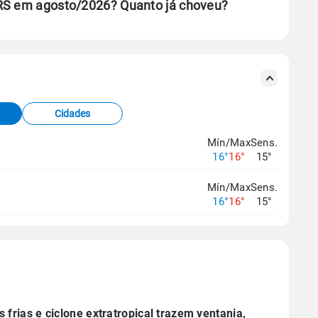
 RS em agosto/2026? Quanto já choveu?
se ERA5.
s meteorológicas e satélite do Centro de Previsão
TEC).
Cidades
os dados climáticos,
clique aqui.
Mín/Max
Sens.
16°
16°
15°
Mín/Max
Sens.
16°
16°
15°
s frias e ciclone extratropical trazem ventania,