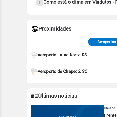
Como está o clima em Viadutos -
Fonte: 30 anos de dados de reanáli
Proximidades
Fonte: dados combinados de estaçõe
de Tempo e Estudos Climáticos (CP
Aeroportos
Para obter mais informações sobre 
Aeroporto Lauro Kortz, RS
Aeroporto de Chapecó, SC
Últimas notícias
Ciclone
Frente