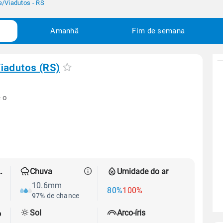
e
/
Viadutos - RS
Amanhã
Fim de semana
iadutos (RS)
 o
 térmica
Chuva
Umidade do ar
10.6mm
80%
100%
97% de chance
Sol
Arco-íris
o