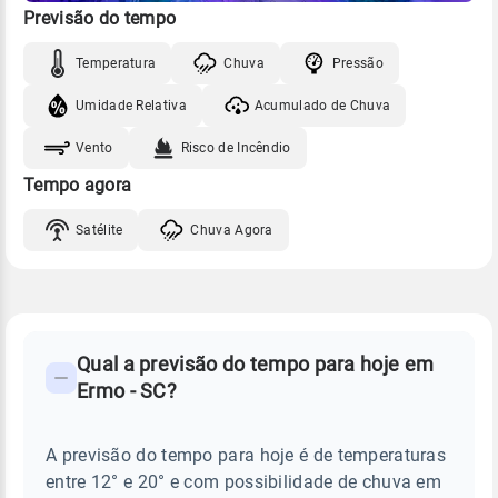
Previsão do tempo
Temperatura
Chuva
Pressão
Umidade Relativa
Acumulado de Chuva
Vento
Risco de Incêndio
Tempo agora
Satélite
Chuva Agora
FAQ
CLIMA,
PREVISÃO
Qual a previsão do tempo para hoje em
-
DO
Ermo - SC?
TEMPO
Perguntas
HOJE
E
frequentes
NOTÍCIAS
EM
A previsão do tempo para hoje é de temperaturas
sobre
ERMO
entre 12° e 20° e com possibilidade de chuva em
-
chuva