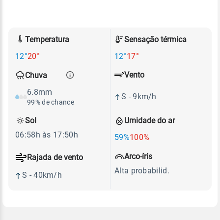
Temperatura
Sensação térmica
12°
20°
12°
17°
Vento
Chuva
6.8mm
S - 9km/h
99% de chance
Sol
Umidade do ar
06:58h às 17:50h
59%
100%
Arco-íris
Rajada de vento
Alta probabilid.
S - 40km/h