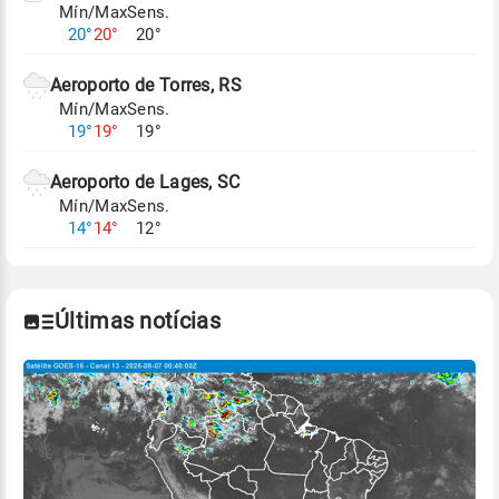
Mín/Max
Sens.
Para obter mais informações sobre os dados
20°
20°
20°
climáticos,
clique aqui.
Aeroporto de Torres, RS
Mín/Max
Sens.
19°
19°
19°
Aeroporto de Lages, SC
Mín/Max
Sens.
14°
14°
12°
Últimas notícias