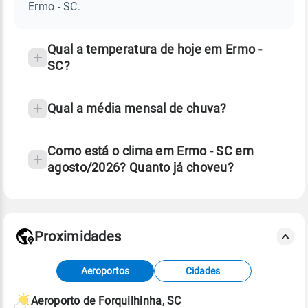
SC
Ermo - SC.
e
temperatura
Qual a temperatura de hoje em Ermo -
SC?
Qual a média mensal de chuva?
Como está o clima em Ermo - SC em
agosto/2026? Quanto já choveu?
Fonte: 30 anos de dados de reanálise ERA5.
Proximidades
Fonte: dados combinados de estações
Aeroportos
Cidades
meteorológicas e satélite do Centro de Previsão
de Tempo e Estudos Climáticos (CPTEC).
Aeroporto de Forquilhinha, SC