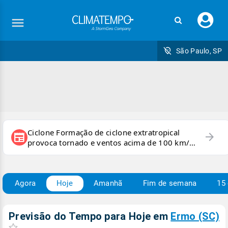
Faç
seu
logi
São Paulo, SP
Ciclone Formação de ciclone extratropical
arrow_forward
newspaper
provoca tornado e ventos acima de 100 km/h
no RS
Agora
Hoje
Amanhã
Fim de semana
15 
Previsão do Tempo para Hoje
em
Ermo (SC)